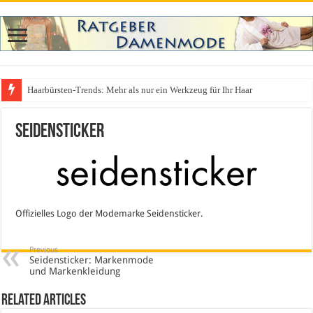
Haarbürsten-Trends: Mehr als nur ein Werkzeug für Ihr Haar
Was zieht man auf ein Festival an? Dein ultimativer Styleguide für die Fest
Seidensticker
Offizielles Logo der Modemarke Seidensticker.
Previous
Seidensticker: Markenmode
und Markenkleidung
Related Articles