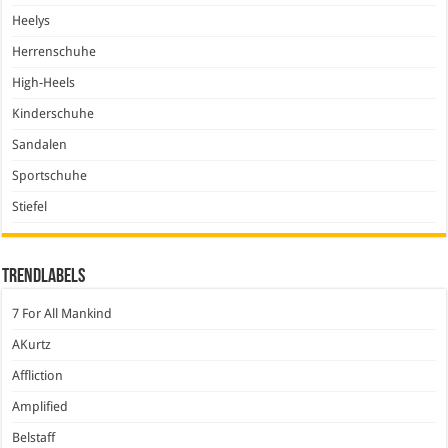
Heelys
Herrenschuhe
High-Heels
Kinderschuhe
Sandalen
Sportschuhe
Stiefel
Trendlabels
7 For All Mankind
AKurtz
Affliction
Amplified
Belstaff