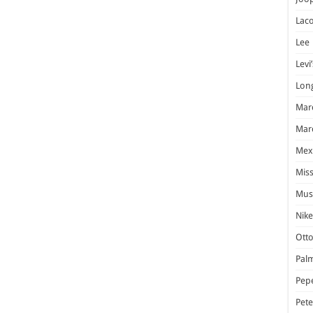
Laco
Lee
Levi’
Lon
Marc
Marc
Mex
Miss
Mus
Nike
Otto
Pal
Pep
Pet