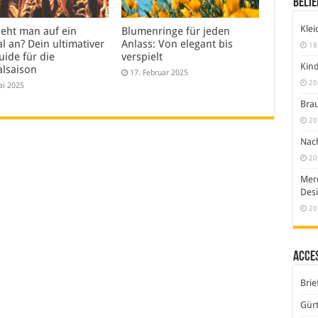
Belie
Klei
ieht man auf ein
Blumenringe für jeden
al an? Dein ultimativer
Anlass: Von elegant bis
18
uide für die
verspielt
Kind
alsaison
17. Februar 2025
20
ai 2025
Brau
20
Nach
20
Merc
Desi
20
Acce
Brie
Gürt