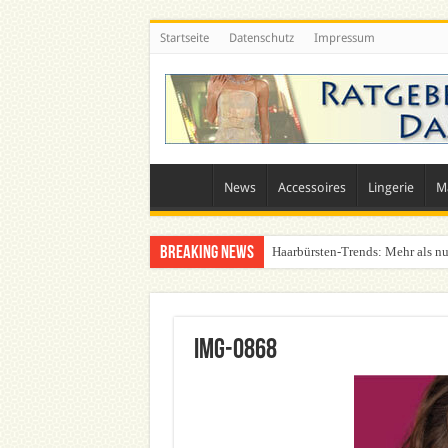
Startseite
Datenschutz
Impressum
News
Accessoires
Lingerie
M
Breaking News
Haarbürsten-Trends: Mehr als nu
Was zieht man auf ein Festival a
IMG-0868