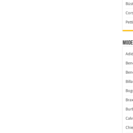
Büst
Cor
Pett
Mode
Adi
Ben
Ben
Bill
Bog
Bra
Bur
Calv
Chi