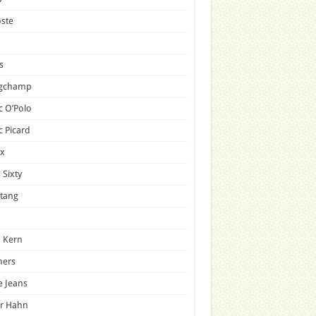
ste
s
gchamp
 O’Polo
 Picard
x
 Sixty
tang
 Kern
mers
e Jeans
er Hahn