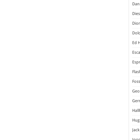
Dani
Dies
Dior
Dol
Ed 
Esc
Espr
Flas
Foss
Geo
Ger
Hal
Hug
Jack
Joo