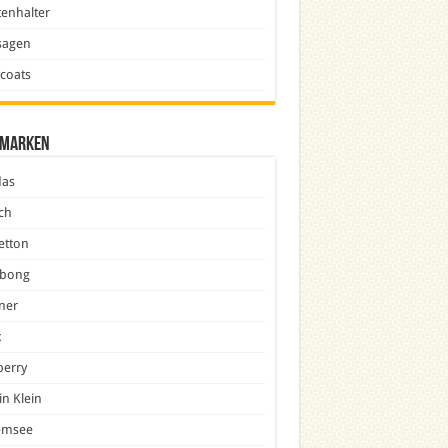
enhalter
sagen
icoats
marken
das
ch
etton
abong
ner
x
berry
in Klein
emsee