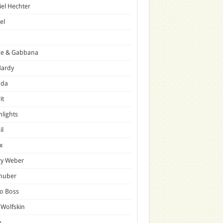
el Hechter
el
ce & Gabbana
Hardy
ada
it
hlights
il
x
ry Weber
lhuber
o Boss
 Wolfskin
p