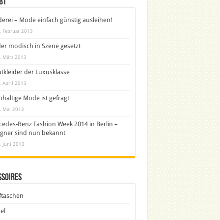
bt
derei – Mode einfach günstig ausleihen!
. Februar 2013
er modisch in Szene gesetzt
. März 2013
tkleider der Luxusklasse
. April 2013
haltige Mode ist gefragt
. Mai 2013
edes-Benz Fashion Week 2014 in Berlin –
gner sind nun bekannt
. Juni 2013
ssoires
ftaschen
el