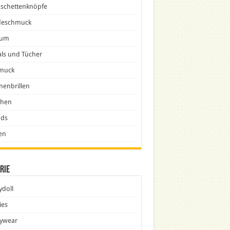
schettenknöpfe
eschmuck
fum
ls und Tücher
muck
nenbrillen
chen
nds
en
rie
doll
ies
ywear