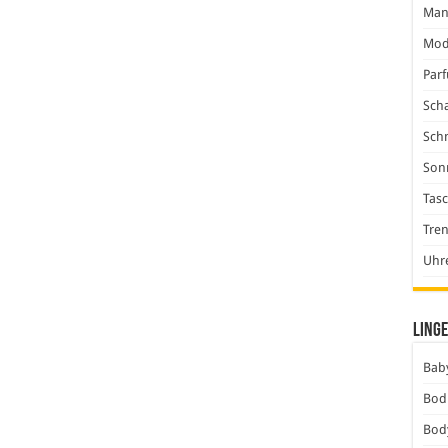
Man
Mod
Par
Scha
Sch
Son
Tas
Tre
Uhr
Linge
Baby
Bod
Bod