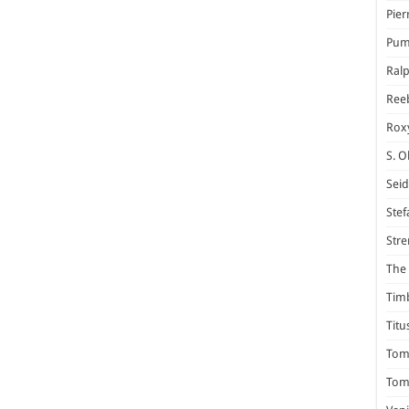
Pier
Pum
Ral
Ree
Rox
S. O
Seid
Stef
Stre
The 
Tim
Titu
Tom 
Tomm