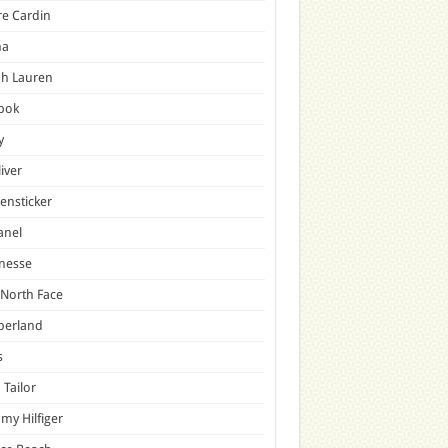
re Cardin
a
ph Lauren
bok
y
liver
ensticker
anel
nesse
North Face
berland
s
Tailor
y Hilfiger