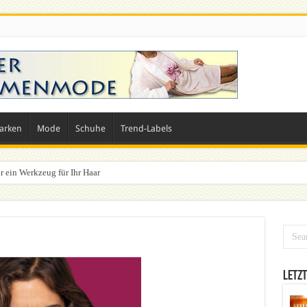
arken
Mode
Schuhe
Trend-Labels
r ein Werkzeug für Ihr Haar
n? Dein ultimativer Styleguide für die Festivalsaison
Letzt