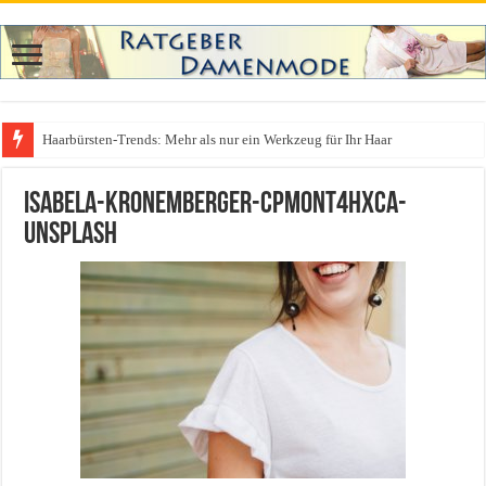
Haarbürsten-Trends: Mehr als nur ein Werkzeug für Ihr Haar
Was zieht man auf ein Festival an? Dein ultimativer Styleguide für die Fest
isabela-kronemberger-cPMOnt4HxcA-
unsplash