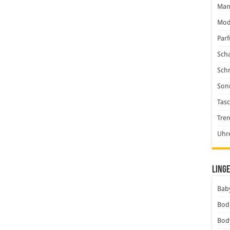
Man
Mod
Par
Scha
Sch
Son
Tas
Tre
Uhr
Linge
Baby
Bod
Bod