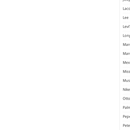
Laco
Lee
Levi’
Lon
Marc
Marc
Mex
Miss
Mus
Nike
Otto
Pal
Pep
Pet