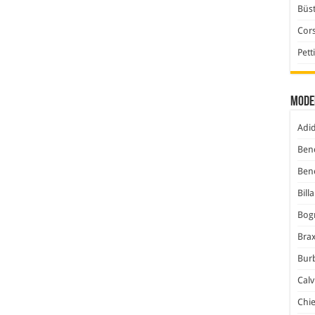
Büst
Cor
Pett
Mode
Adi
Ben
Ben
Bill
Bog
Bra
Bur
Calv
Chi