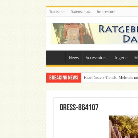
Startseite
Datenschutz
Impressum
News
Accessoires
Lingerie
M
Breaking News
Haarbürsten-Trends: Mehr als nu
Was zieht man auf ein Festival a
dress-864107