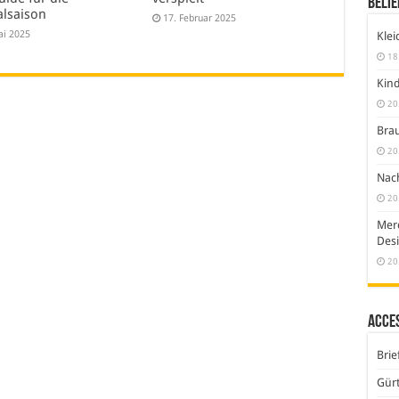
Belie
alsaison
17. Februar 2025
ai 2025
Klei
18
Kind
20
Brau
20
Nach
20
Merc
Desi
20
Acce
Brie
Gürt