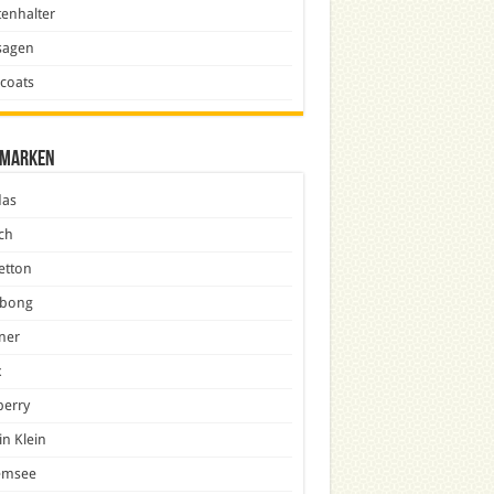
enhalter
sagen
icoats
marken
das
ch
etton
abong
ner
x
berry
in Klein
emsee