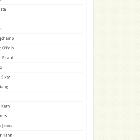
ste
s
gchamp
 O’Polo
 Picard
x
 Sixty
tang
 Kern
mers
e Jeans
er Hahn