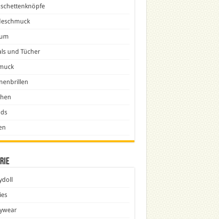
schettenknöpfe
eschmuck
fum
ls und Tücher
muck
nenbrillen
chen
nds
en
rie
doll
ies
ywear