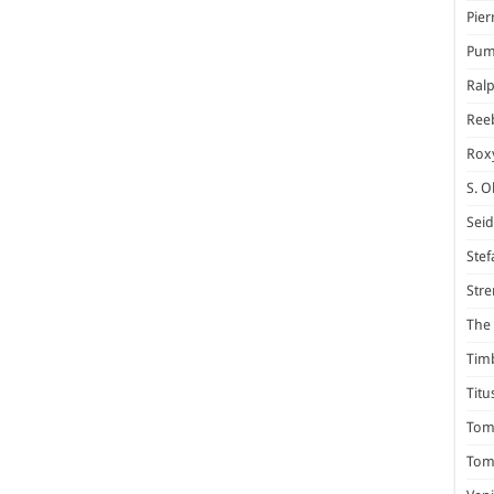
Pier
Pum
Ral
Ree
Rox
S. O
Seid
Stef
Stre
The 
Tim
Titu
Tom 
Tomm