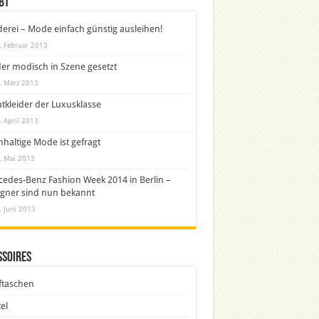
bt
derei – Mode einfach günstig ausleihen!
. Februar 2013
er modisch in Szene gesetzt
. März 2013
tkleider der Luxusklasse
. April 2013
haltige Mode ist gefragt
. Mai 2013
edes-Benz Fashion Week 2014 in Berlin –
gner sind nun bekannt
. Juni 2013
ssoires
ftaschen
el