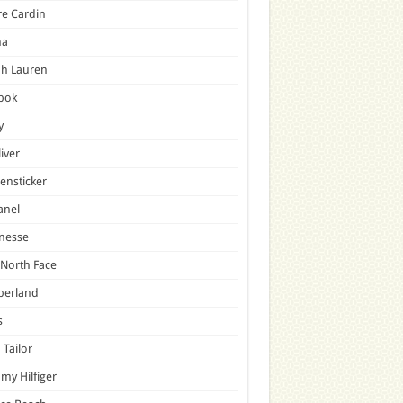
re Cardin
a
ph Lauren
bok
y
liver
ensticker
anel
nesse
North Face
berland
s
Tailor
y Hilfiger