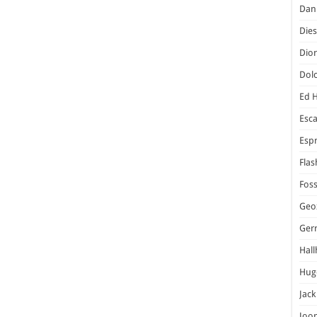
Dani
Dies
Dior
Dol
Ed 
Esc
Espr
Flas
Foss
Geo
Ger
Hal
Hug
Jack
Joo