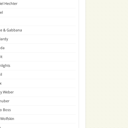
el Hechter
el
ce & Gabbana
Hardy
ada
it
hlights
il
x
ry Weber
lhuber
o Boss
 Wolfskin
p