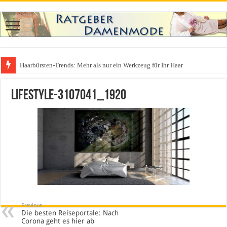
Haarbürsten-Trends: Mehr als nur ein Werkzeug für Ihr Haar
Was zieht man auf ein Festival an? Dein ultimativer Styleguide für die Fest
lifestyle-3107041_1920
Previous
Die besten Reiseportale: Nach
Corona geht es hier ab