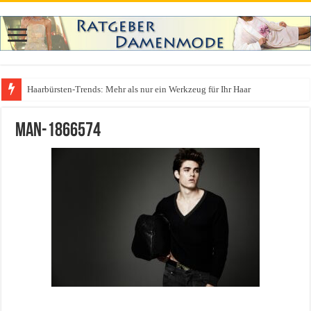
Haarbürsten-Trends: Mehr als nur ein Werkzeug für Ihr Haar
Was zieht man auf ein Festival an? Dein ultimativer Styleguide für die Fest
man-1866574