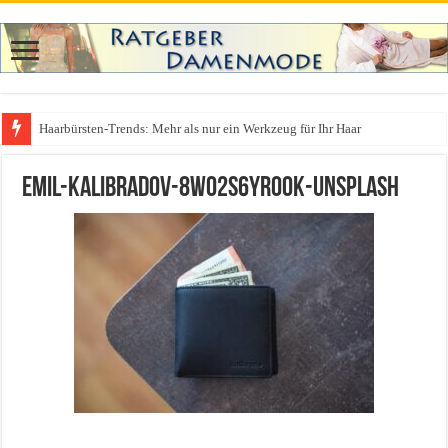
Haarbürsten-Trends: Mehr als nur ein Werkzeug für Ihr Haar
Was zieht man auf ein Festival an? Dein ultimativer Styleguide für die Fest
emil-kalibradov-8WO2s6Yr0Ok-unsplash