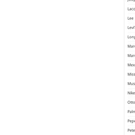
Laco
Lee
Levi’
Lon
Marc
Marc
Mex
Miss
Mus
Nike
Otto
Pal
Pep
Pet