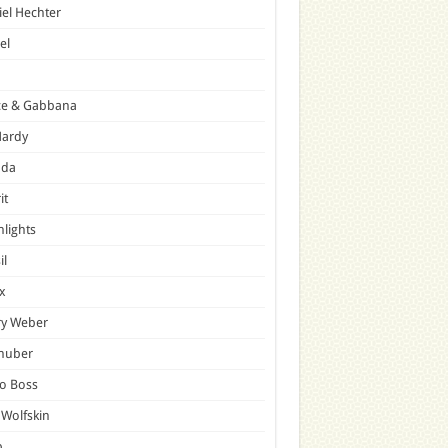
el Hechter
el
ce & Gabbana
Hardy
ada
it
hlights
il
x
ry Weber
lhuber
o Boss
 Wolfskin
p