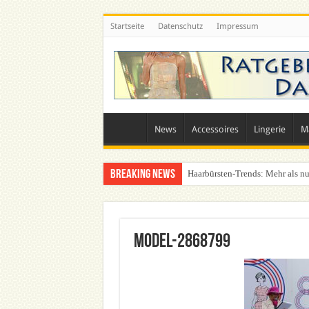
Startseite
Datenschutz
Impressum
News
Accessoires
Lingerie
M
Breaking News
Haarbürsten-Trends: Mehr als nu
Was zieht man auf ein Festival a
model-2868799