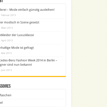
bt
derei – Mode einfach günstig ausleihen!
. Februar 2013
er modisch in Szene gesetzt
. März 2013
tkleider der Luxusklasse
. April 2013
haltige Mode ist gefragt
. Mai 2013
edes-Benz Fashion Week 2014 in Berlin –
gner sind nun bekannt
. Juni 2013
ssoires
ftaschen
el