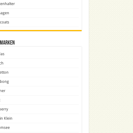
enhalter
sagen
icoats
marken
das
ch
etton
abong
ner
x
berry
in Klein
emsee