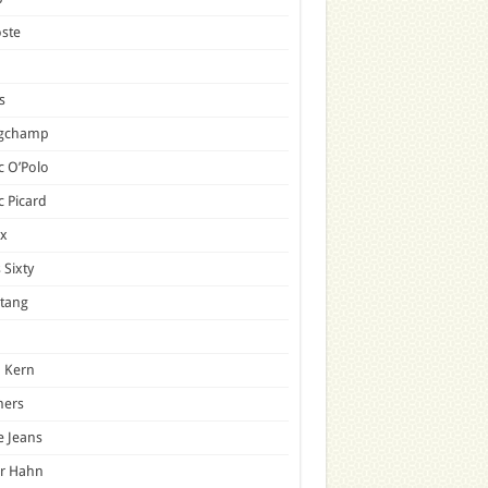
ste
s
gchamp
 O’Polo
 Picard
x
 Sixty
tang
 Kern
mers
e Jeans
er Hahn