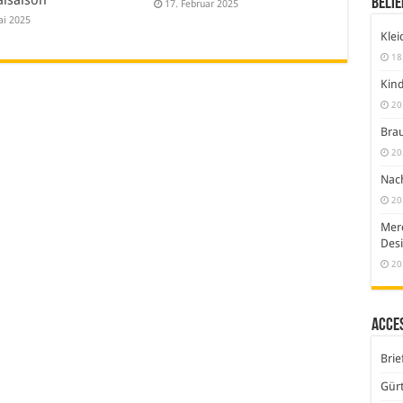
alsaison
Belie
17. Februar 2025
ai 2025
Klei
18
Kind
20
Brau
20
Nach
20
Merc
Desi
20
Acce
Brie
Gürt