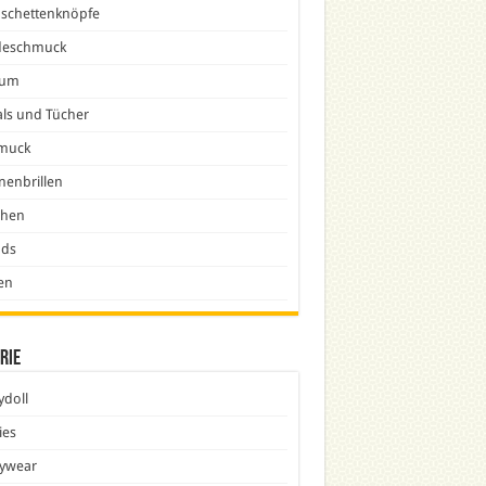
schettenknöpfe
eschmuck
fum
ls und Tücher
muck
nenbrillen
chen
nds
en
rie
doll
ies
ywear