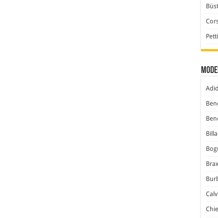
Büst
Cor
Pett
Mode
Adi
Ben
Ben
Bill
Bog
Bra
Bur
Calv
Chi