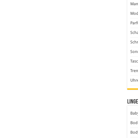
Man
Mod
Par
Scha
Sch
Son
Tas
Tre
Uhr
Linge
Baby
Bod
Bod