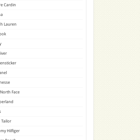
re Cardin
a
ph Lauren
bok
y
liver
ensticker
anel
nesse
North Face
berland
s
Tailor
y Hilfiger