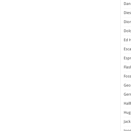
Dani
Dies
Dior
Dol
Ed 
Esc
Espr
Flas
Foss
Geo
Ger
Hal
Hug
Jack
Joo