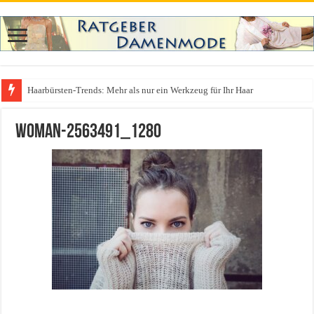
Haarbürsten-Trends: Mehr als nur ein Werkzeug für Ihr Haar
Was zieht man auf ein Festival an? Dein ultimativer Styleguide für die Fest
woman-2563491_1280