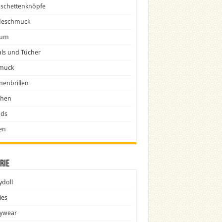
schettenknöpfe
eschmuck
fum
ls und Tücher
muck
nenbrillen
chen
nds
en
rie
doll
ies
ywear