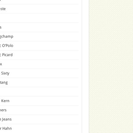
ste
s
gchamp
 O’Polo
 Picard
x
 Sixty
tang
 Kern
mers
e Jeans
er Hahn