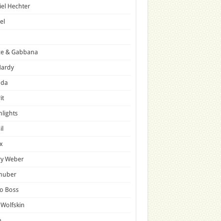
el Hechter
el
ce & Gabbana
Hardy
ada
it
hlights
il
x
ry Weber
lhuber
o Boss
 Wolfskin
p