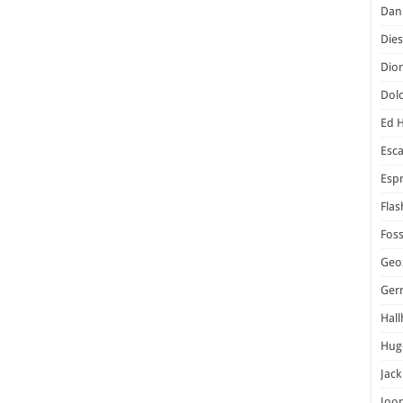
Dani
Dies
Dior
Dol
Ed 
Esc
Espr
Flas
Foss
Geo
Ger
Hal
Hug
Jack
Joo