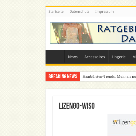
Startseite
Datenschutz
Impressum
News
Accessoires
Lingerie
M
Breaking News
Haarbürsten-Trends: Mehr als nu
Was zieht man auf ein Festival a
lizengo-wiso