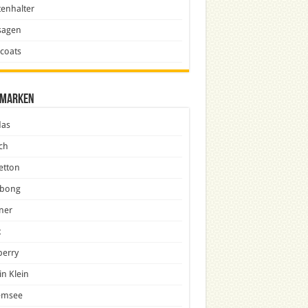
enhalter
sagen
icoats
marken
das
ch
etton
abong
ner
x
berry
in Klein
emsee