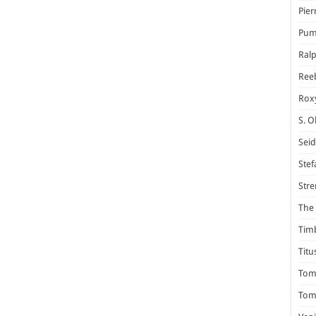
Pier
Pum
Ral
Ree
Rox
S. O
Seid
Stef
Stre
The 
Tim
Titu
Tom 
Tomm