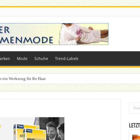
arken
Mode
Schuhe
Trend-Labels
r ein Werkzeug für Ihr Haar
n? Dein ultimativer Styleguide für die Festivalsaison
Letzt