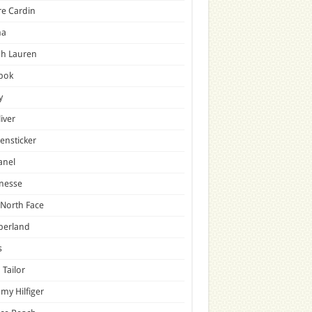
re Cardin
a
ph Lauren
bok
y
liver
ensticker
anel
nesse
North Face
berland
s
Tailor
y Hilfiger