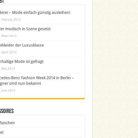
bt
derei – Mode einfach günstig ausleihen!
. Februar 2013
er modisch in Szene gesetzt
. März 2013
tkleider der Luxusklasse
. April 2013
haltige Mode ist gefragt
. Mai 2013
edes-Benz Fashion Week 2014 in Berlin –
gner sind nun bekannt
. Juni 2013
ssoires
ftaschen
el