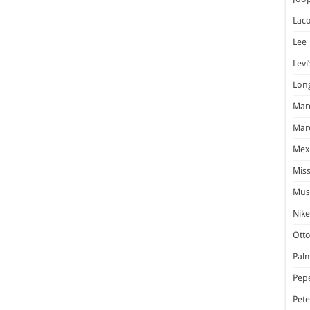
Laco
Lee
Levi’
Lon
Marc
Marc
Mex
Miss
Mus
Nike
Otto
Pal
Pep
Pet