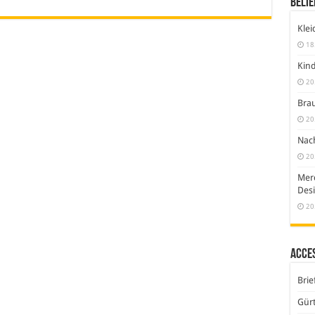
Belie
Klei
18
Kind
20
Brau
20
Nach
20
Merc
Desi
20
Acce
Brie
Gürt