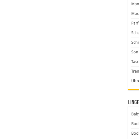
Man
Mod
Par
Scha
Sch
Son
Tas
Tre
Uhr
Linge
Baby
Bod
Bod