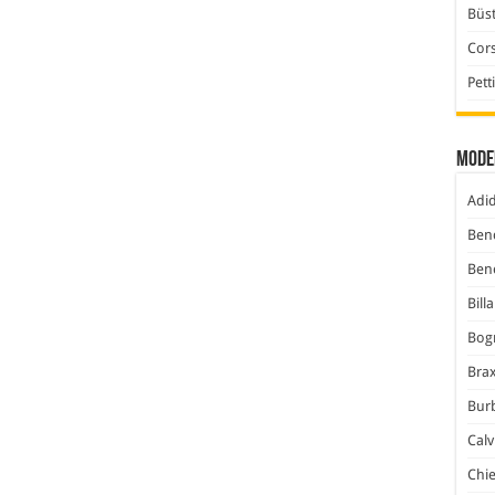
Büst
Cor
Pett
Mode
Adi
Ben
Ben
Bill
Bog
Bra
Bur
Calv
Chi