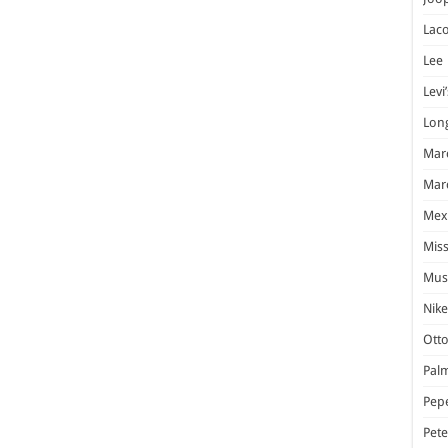
Laco
Lee
Levi’
Lon
Marc
Marc
Mex
Miss
Mus
Nike
Otto
Pal
Pep
Pet