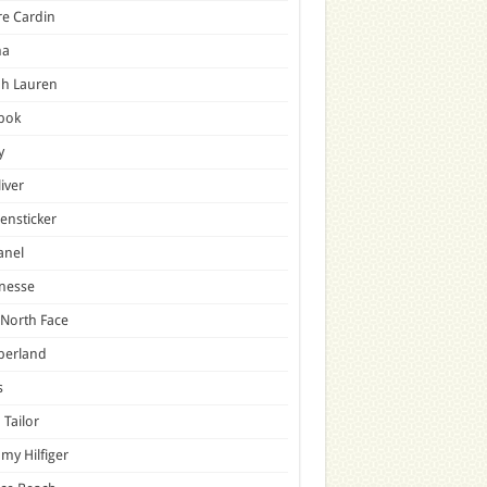
re Cardin
a
ph Lauren
bok
y
liver
ensticker
anel
nesse
North Face
berland
s
Tailor
y Hilfiger