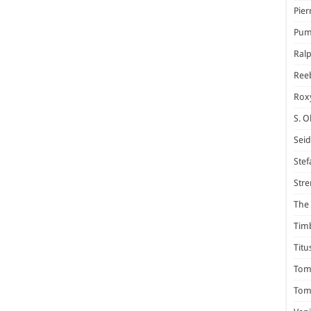
Pier
Pum
Ral
Ree
Rox
S. O
Seid
Stef
Stre
The 
Tim
Titu
Tom 
Tomm