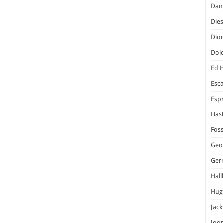
Dani
Dies
Dior
Dol
Ed 
Esc
Espr
Flas
Foss
Geo
Ger
Hal
Hug
Jack
Joo