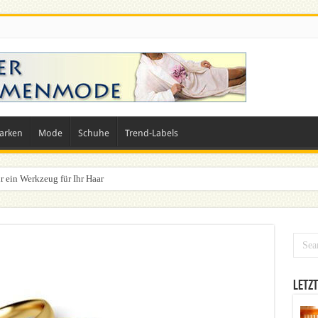
arken
Mode
Schuhe
Trend-Labels
r ein Werkzeug für Ihr Haar
n? Dein ultimativer Styleguide für die Festivalsaison
Letzt