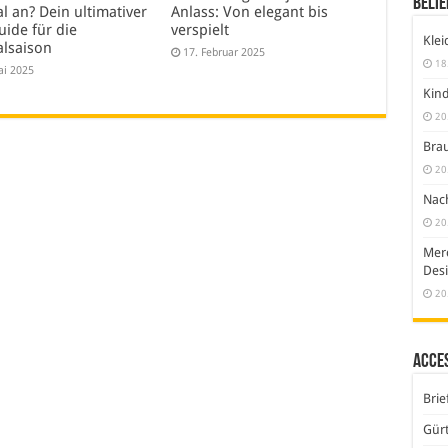
Belie
al an? Dein ultimativer
Anlass: Von elegant bis
uide für die
verspielt
Klei
alsaison
17. Februar 2025
18
ai 2025
Kind
20
Brau
20
Nach
20
Merc
Desi
20
Acce
Brie
Gürt