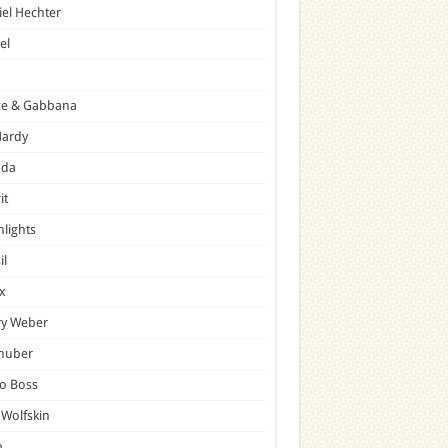
el Hechter
el
ce & Gabbana
Hardy
ada
it
hlights
il
x
ry Weber
lhuber
o Boss
 Wolfskin
p