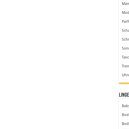
Man
Mod
Par
Scha
Sch
Son
Tas
Tre
Uhr
Linge
Baby
Bod
Bod