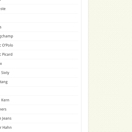
ste
s
gchamp
 O’Polo
 Picard
x
 Sixty
tang
 Kern
mers
e Jeans
er Hahn