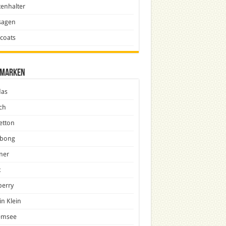
enhalter
sagen
icoats
marken
das
ch
etton
abong
ner
x
berry
in Klein
emsee