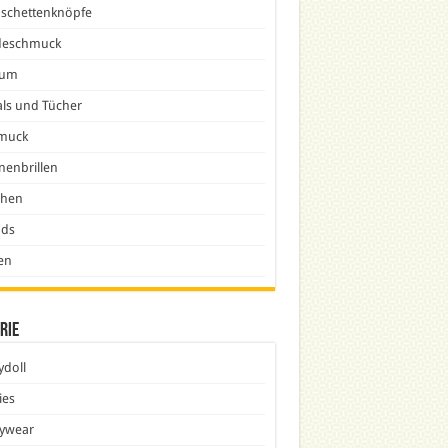
schettenknöpfe
eschmuck
fum
ls und Tücher
muck
nenbrillen
chen
nds
en
rie
doll
ies
ywear