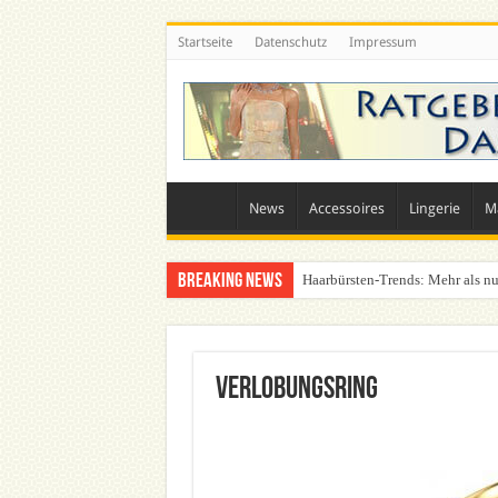
Startseite
Datenschutz
Impressum
News
Accessoires
Lingerie
M
Breaking News
Haarbürsten-Trends: Mehr als nu
Was zieht man auf ein Festival a
Verlobungsring