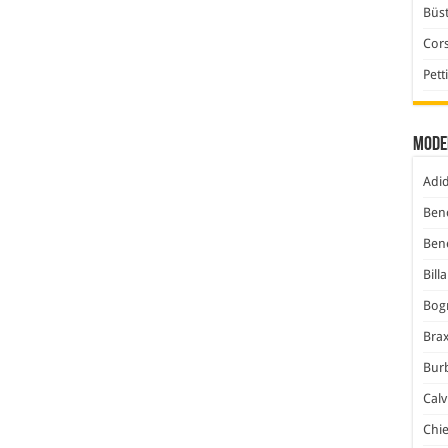
Büst
Cor
Pett
Mode
Adi
Ben
Ben
Bill
Bog
Bra
Bur
Calv
Chi