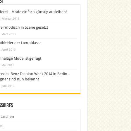
bt
derei – Mode einfach günstig ausleihen!
. Februar 2013
er modisch in Szene gesetzt
. März 2013
tkleider der Luxusklasse
. April 2013
haltige Mode ist gefragt
. Mai 2013
edes-Benz Fashion Week 2014 in Berlin –
gner sind nun bekannt
. Juni 2013
ssoires
ftaschen
el