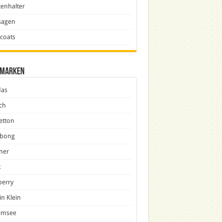
enhalter
sagen
icoats
marken
das
ch
etton
abong
ner
x
berry
in Klein
emsee