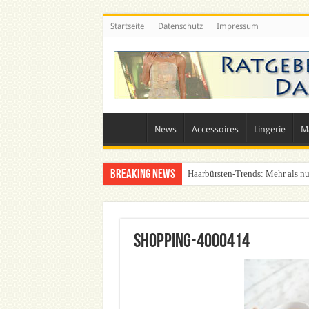
Startseite
Datenschutz
Impressum
News
Accessoires
Lingerie
M
Breaking News
Haarbürsten-Trends: Mehr als nu
Was zieht man auf ein Festival a
shopping-4000414