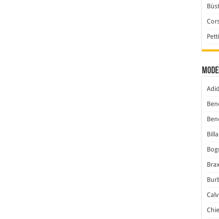
Büst
Cor
Pett
Mode
Adi
Ben
Ben
Bill
Bog
Bra
Bur
Calv
Chi