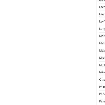
Laco
Lee
Levi’
Lon
Marc
Marc
Mex
Miss
Mus
Nike
Otto
Pal
Pep
Pet