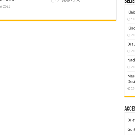
Belie
17. Februar 2025
ai 2025
Klei
18
Kind
20
Brau
20
Nach
20
Merc
Desi
20
Acce
Brie
Gürt