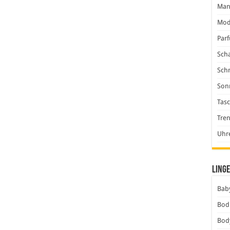
Man
Mod
Par
Scha
Sch
Son
Tas
Tre
Uhr
Linge
Baby
Bod
Bod