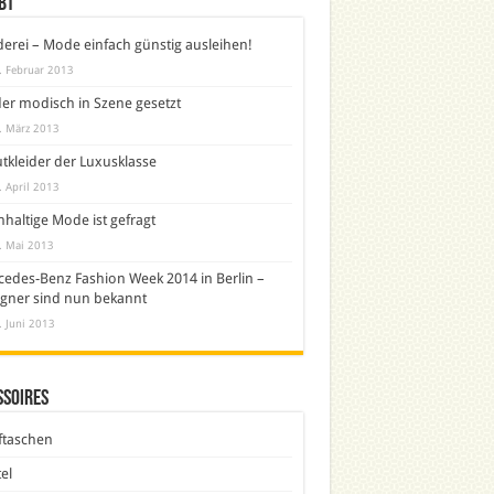
bt
derei – Mode einfach günstig ausleihen!
. Februar 2013
er modisch in Szene gesetzt
. März 2013
tkleider der Luxusklasse
. April 2013
haltige Mode ist gefragt
. Mai 2013
edes-Benz Fashion Week 2014 in Berlin –
gner sind nun bekannt
. Juni 2013
ssoires
ftaschen
el