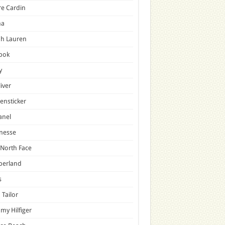
re Cardin
a
ph Lauren
bok
y
liver
ensticker
anel
nesse
North Face
berland
s
Tailor
y Hilfiger