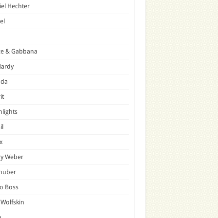
el Hechter
el
ce & Gabbana
Hardy
ada
it
hlights
il
x
ry Weber
lhuber
o Boss
 Wolfskin
p