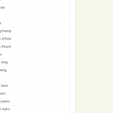
ste
s
gchamp
 O’Polo
 Picard
x
 Sixty
tang
 Kern
mers
e Jeans
er Hahn