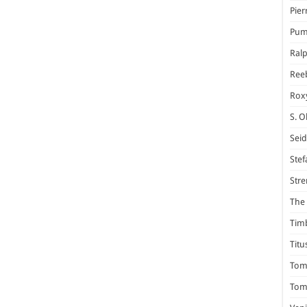
Pier
Pum
Ral
Ree
Rox
S. O
Seid
Stef
Stre
The 
Tim
Titu
Tom 
Tomm