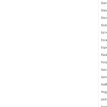
Dani
Dies
Dior
Dol
Ed 
Esc
Espr
Flas
Foss
Geo
Ger
Hal
Hug
Jack
Joo