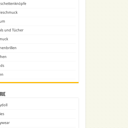
schettenknöpfe
eschmuck
fum
ls und Tücher
muck
nenbrillen
chen
nds
en
rie
doll
ies
ywear