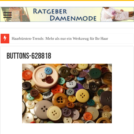
Haarbürsten-Trends: Mehr als nur ein Werkzeug für Ihr Haar
Was zieht man auf ein Festival an? Dein ultimativer Styleguide für die Fest
buttons-628818