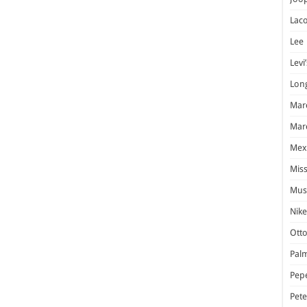
Laco
Lee
Levi’
Lon
Marc
Marc
Mex
Miss
Mus
Nike
Otto
Pal
Pep
Pet