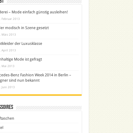
bt
derei – Mode einfach günstig ausleihen!
. Februar 2013
er modisch in Szene gesetzt
. März 2013
tkleider der Luxusklasse
. April 2013
haltige Mode ist gefragt
. Mai 2013
edes-Benz Fashion Week 2014 in Berlin –
gner sind nun bekannt
. Juni 2013
ssoires
ftaschen
el