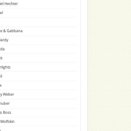
el Hechter
el
ce & Gabbana
Hardy
ada
it
hlights
il
x
ry Weber
lhuber
o Boss
 Wolfskin
p