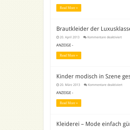
ist
gefrag
Read More »
Brautkleider der Luxusklass
für
20. April 2013
Kommentare deaktiviert
Braut
der
ANZEIGE -
Luxus
Read More »
Kinder modisch in Szene ges
für
20. März 2013
Kommentare deaktiviert
Kinde
modi
ANZEIGE -
in
Szen
Read More »
geset
Kleiderei – Mode einfach gü