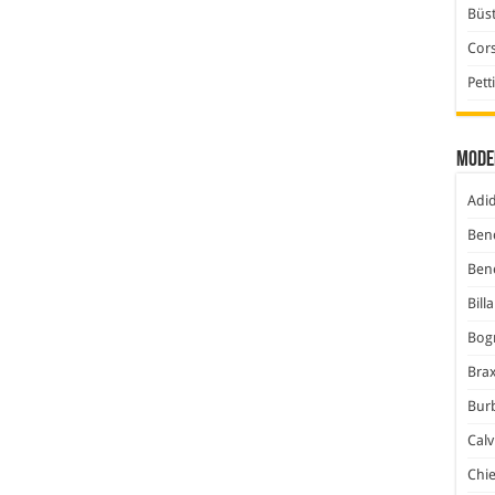
Büst
Cor
Pett
Mode
Adi
Ben
Ben
Bill
Bog
Bra
Bur
Calv
Chi