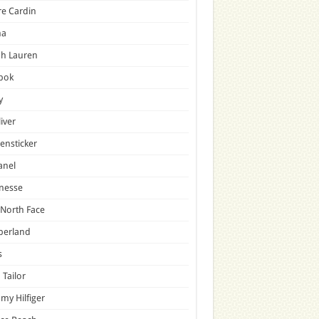
re Cardin
a
ph Lauren
bok
y
liver
ensticker
anel
nesse
North Face
berland
s
Tailor
y Hilfiger