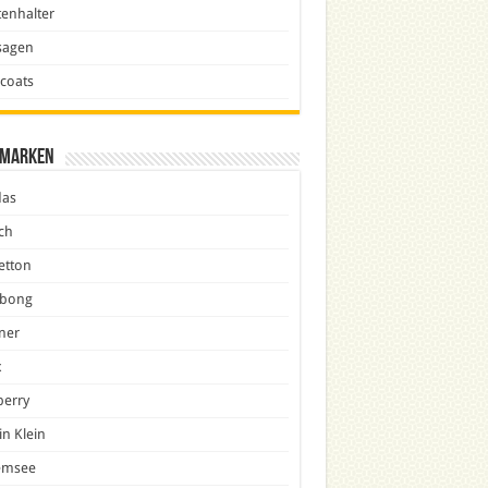
enhalter
sagen
icoats
marken
das
ch
etton
abong
ner
x
berry
in Klein
emsee