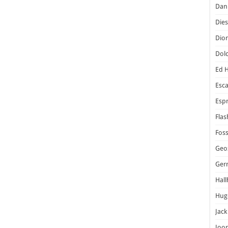
Dani
Dies
Dior
Dol
Ed 
Esc
Espr
Flas
Foss
Geo
Ger
Hal
Hug
Jack
Joo