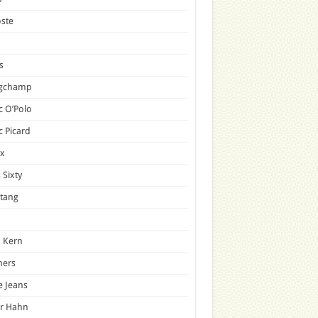
ste
s
gchamp
 O’Polo
 Picard
x
 Sixty
tang
 Kern
mers
e Jeans
er Hahn