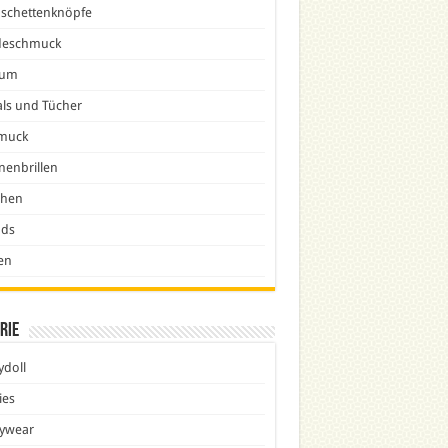
schettenknöpfe
eschmuck
fum
ls und Tücher
muck
nenbrillen
chen
nds
en
rie
doll
ies
ywear