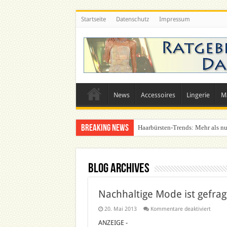
Startseite
Datenschutz
Impressum
News
Accessoires
Lingerie
M
Breaking News
Haarbürsten-Trends: Mehr als nu
Blog Archives
Nachhaltige Mode ist gefrag
für
20. Mai 2013
Kommentare deaktiviert
Nachha
Mode
ANZEIGE -