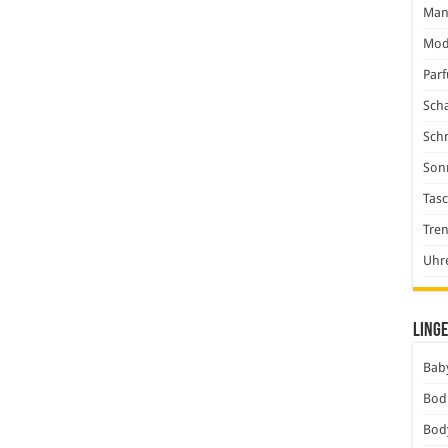
Man
Mod
Par
Scha
Sch
Son
Tas
Tre
Uhr
Linge
Baby
Bod
Bod