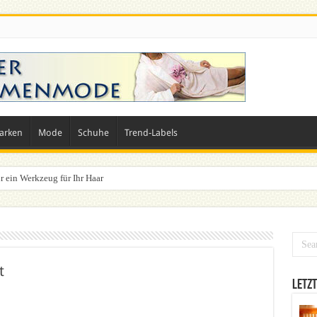
arken
Mode
Schuhe
Trend-Labels
r ein Werkzeug für Ihr Haar
t
Letzt
ltige