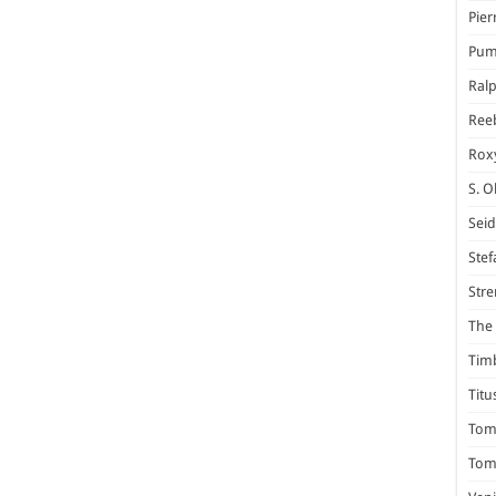
Pier
Pum
Ral
Ree
Rox
S. O
Seid
Stef
Stre
The 
Tim
Titu
Tom 
Tomm