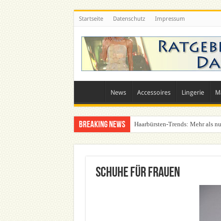
Startseite
Datenschutz
Impressum
News
Accessoires
Lingerie
M
Breaking News
Haarbürsten-Trends: Mehr als nu
Was zieht man auf ein Festival a
Schuhe für Frauen