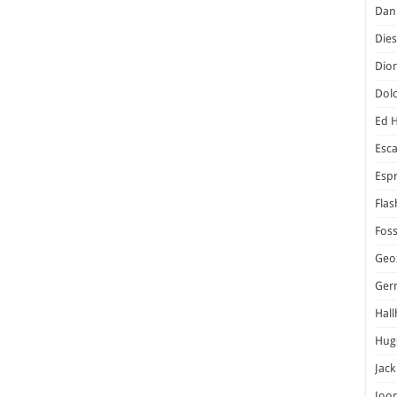
Dani
Dies
Dior
Dol
Ed 
Esc
Espr
Flas
Foss
Geo
Ger
Hal
Hug
Jack
Joo