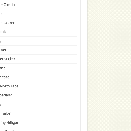
re Cardin
a
ph Lauren
bok
y
liver
ensticker
anel
nesse
North Face
berland
s
Tailor
y Hilfiger