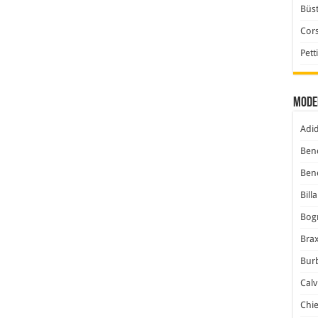
Büst
Cor
Pett
Mode
Adi
Ben
Ben
Bill
Bog
Bra
Bur
Calv
Chi