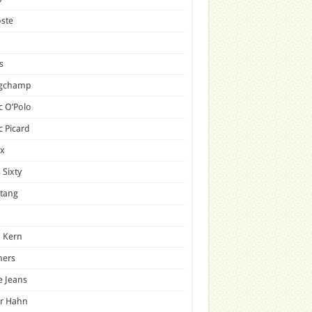
ste
s
gchamp
 O’Polo
 Picard
x
 Sixty
tang
 Kern
mers
e Jeans
er Hahn