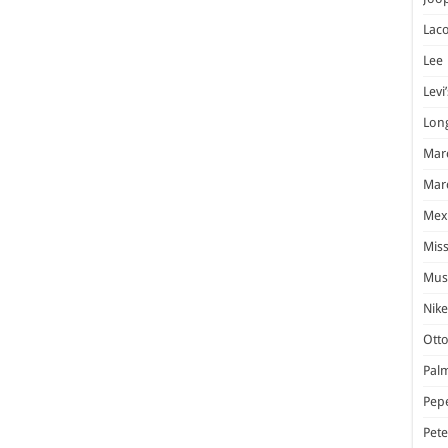
Laco
Lee
Levi’
Lon
Marc
Marc
Mex
Miss
Mus
Nike
Otto
Pal
Pep
Pet