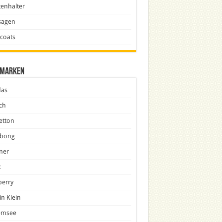
enhalter
sagen
icoats
marken
das
ch
etton
abong
ner
x
berry
in Klein
emsee