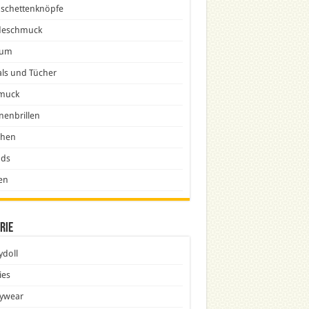
schettenknöpfe
eschmuck
fum
ls und Tücher
muck
nenbrillen
chen
nds
en
rie
doll
ies
ywear