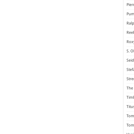
Pier
Pum
Ral
Ree
Rox
S. O
Seid
Stef
Stre
The 
Tim
Titu
Tom 
Tomm