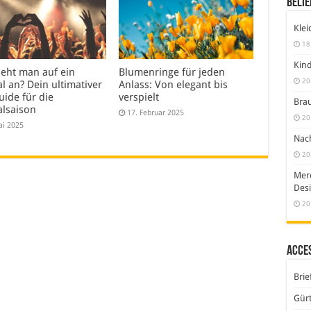
Belie
Klei
18
Kind
ieht man auf ein
Blumenringe für jeden
20
al an? Dein ultimativer
Anlass: Von elegant bis
uide für die
verspielt
Brau
alsaison
17. Februar 2025
20
ai 2025
Nach
20
Merc
Desi
20
Acce
Brie
Gürt