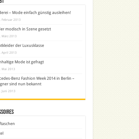
bt
derei – Mode einfach günstig ausleihen!
. Februar 2013
er modisch in Szene gesetzt
. März 2013
tkleider der Luxusklasse
. April 2013
haltige Mode ist gefragt
. Mai 2013
edes-Benz Fashion Week 2014 in Berlin –
gner sind nun bekannt
. Juni 2013
ssoires
ftaschen
el