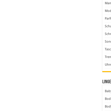
Man
Mod
Par
Scha
Sch
Son
Tas
Tre
Uhr
Linge
Baby
Bod
Bod