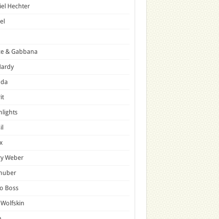
el Hechter
el
ce & Gabbana
Hardy
ada
it
hlights
il
x
ry Weber
lhuber
o Boss
 Wolfskin
p