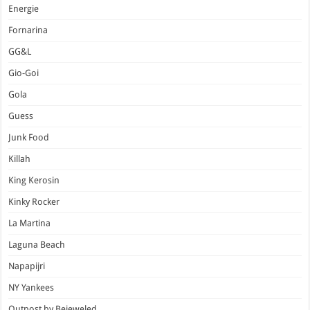
Energie
Fornarina
GG&L
Gio-Goi
Gola
Guess
Junk Food
Killah
King Kerosin
Kinky Rocker
La Martina
Laguna Beach
Napapijri
NY Yankees
Outpost by Bejeweled