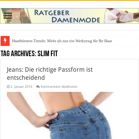
Haarbürsten-Trends: Mehr als nur ein Werkzeug für Ihr Haar
Was zieht man auf ein Festival an? Dein ultimativer Styleguide für die Fest
Tag Archives:
Slim Fit
Jeans: Die richtige Passform ist
entscheidend
für
2. Januar 2016
Kommentare deaktiviert
Jeans:
Die
richtige
Passform
ist
entscheidend