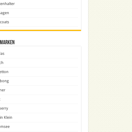
enhalter
sagen
icoats
marken
das
ch
etton
abong
ner
x
berry
in Klein
emsee