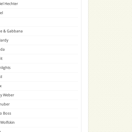
el Hechter
el
ce & Gabbana
Hardy
ada
it
hlights
il
x
ry Weber
lhuber
o Boss
 Wolfskin
p