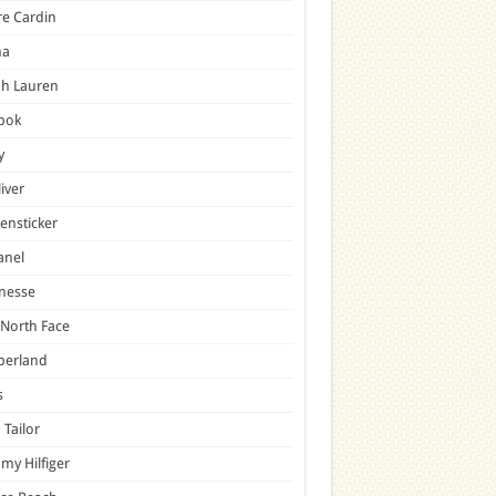
re Cardin
a
ph Lauren
bok
y
liver
ensticker
anel
nesse
North Face
berland
s
Tailor
y Hilfiger