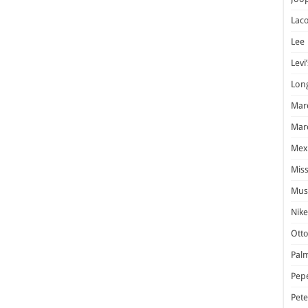
Laco
Lee
Levi’
Lon
Marc
Marc
Mex
Miss
Mus
Nike
Otto
Pal
Pep
Pet