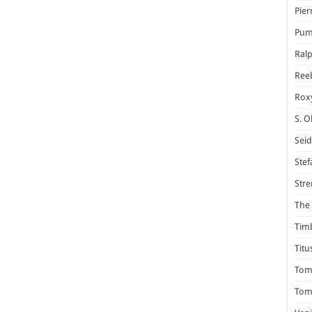
Pier
Pum
Ral
Ree
Rox
S. O
Seid
Stef
Stre
The 
Tim
Titu
Tom 
Tomm