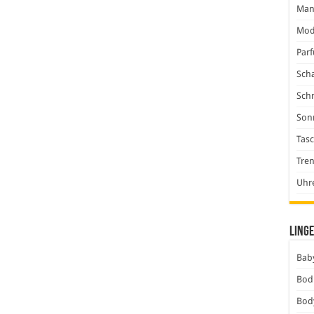
Man
Mod
Par
Scha
Sch
Son
Tas
Tre
Uhr
Linge
Baby
Bod
Bod