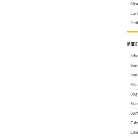
Büst
Cor
Pett
Mode
Adi
Ben
Ben
Bill
Bog
Bra
Bur
Calv
Chi