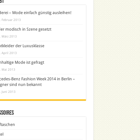
bt
derei – Mode einfach günstig ausleihen!
. Februar 2013
er modisch in Szene gesetzt
. März 2013
tkleider der Luxusklasse
. April 2013
haltige Mode ist gefragt
. Mai 2013
edes-Benz Fashion Week 2014 in Berlin –
gner sind nun bekannt
. Juni 2013
ssoires
ftaschen
el