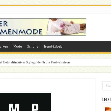
arken
Mode
Schuhe
Trend-Labels
n? Dein ultimativer Styleguide für die Festivalsaison
Letzt