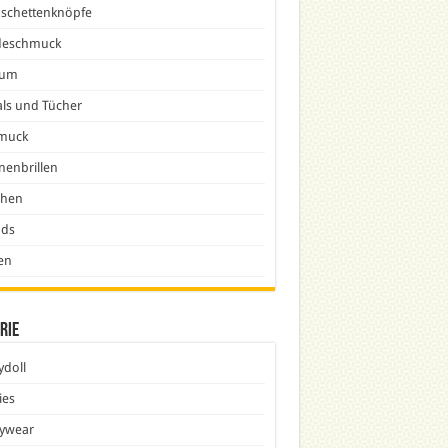
schettenknöpfe
eschmuck
fum
ls und Tücher
muck
nenbrillen
chen
nds
en
rie
doll
ies
ywear