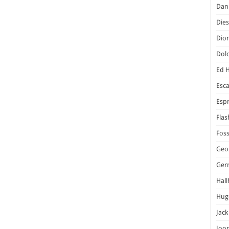
Dani
Dies
Dior
Dol
Ed 
Esc
Espr
Flas
Foss
Geo
Ger
Hal
Hug
Jack
Joo