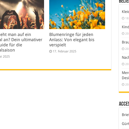
Belie
Klei
18
Kind
20
ieht man auf ein
Blumenringe für jeden
al an? Dein ultimativer
Anlass: Von elegant bis
Brau
uide für die
verspielt
20
alsaison
17. Februar 2025
ai 2025
Nach
20
Merc
Desi
20
Acce
Brie
Gürt