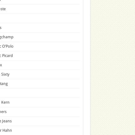
ste
s
gchamp
 O’Polo
 Picard
x
 Sixty
tang
 Kern
mers
e Jeans
er Hahn