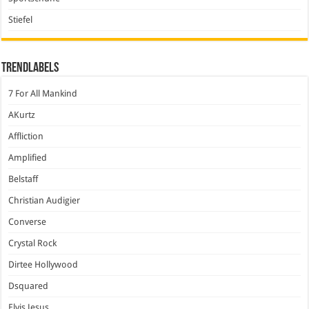
Stiefel
Trendlabels
7 For All Mankind
AKurtz
Affliction
Amplified
Belstaff
Christian Audigier
Converse
Crystal Rock
Dirtee Hollywood
Dsquared
Elvis Jesus