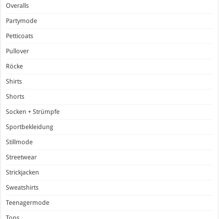
Overalls
Partymode
Petticoats
Pullover
Röcke
Shirts
Shorts
Socken + Strümpfe
Sportbekleidung
Stillmode
Streetwear
Strickjacken
Sweatshirts
Teenagermode
Tops