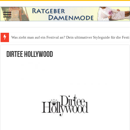
Was zieht man auf ein Festival an? Dein ultimativer Styleguide für die Fest
Dirtee Hollywood