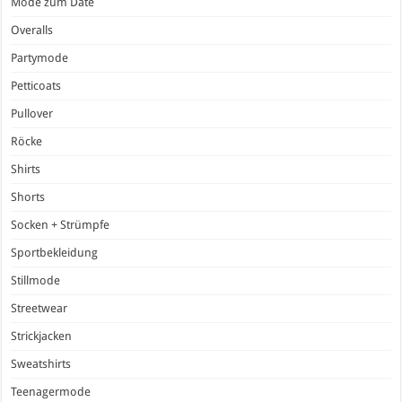
Mode zum Date
Overalls
Partymode
Petticoats
Pullover
Röcke
Shirts
Shorts
Socken + Strümpfe
Sportbekleidung
Stillmode
Streetwear
Strickjacken
Sweatshirts
Teenagermode