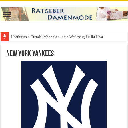
Haarbürsten-Trends: Mehr als nur ein Werkzeug für Ihr Haar
Was zieht man auf ein Festival an? Dein ultimativer Styleguide für die Fest
New York Yankees