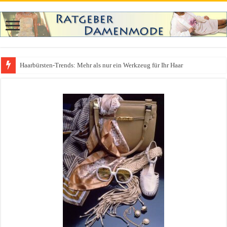
Haarbürsten-Trends: Mehr als nur ein Werkzeug für Ihr Haar
Was zieht man auf ein Festival an? Dein ultimativer Styleguide für die Fest