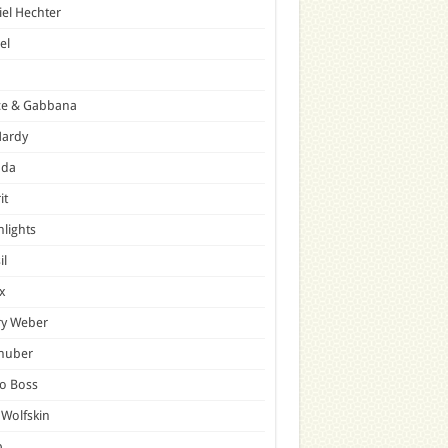
el Hechter
el
ce & Gabbana
Hardy
ada
it
hlights
il
x
ry Weber
lhuber
o Boss
 Wolfskin
p