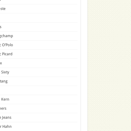
ste
s
gchamp
 O’Polo
 Picard
x
 Sixty
tang
 Kern
mers
e Jeans
er Hahn