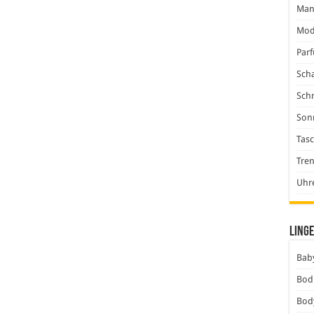
Man
Mod
Par
Scha
Sch
Son
Tas
Tre
Uhr
Linge
Baby
Bod
Bod