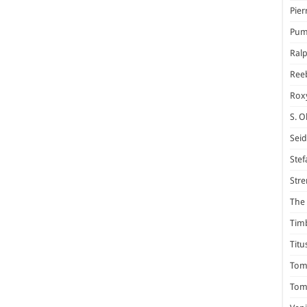
Pier
Pum
Ral
Ree
Rox
S. O
Seid
Stef
Stre
The 
Tim
Titu
Tom 
Tomm