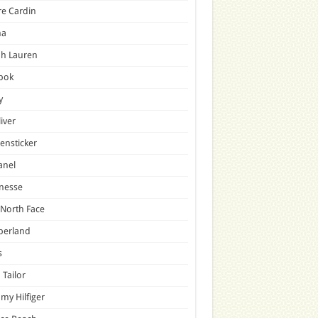
re Cardin
a
ph Lauren
bok
y
liver
ensticker
anel
nesse
North Face
berland
s
Tailor
y Hilfiger