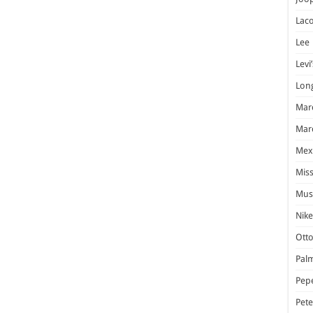
Laco
Lee
Levi’
Lon
Marc
Marc
Mex
Miss
Mus
Nike
Otto
Pal
Pep
Pet