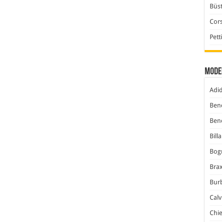
Büst
Cor
Pett
Mode
Adi
Ben
Ben
Bill
Bog
Bra
Bur
Calv
Chi