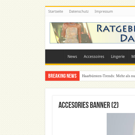
Startseite
Datenschutz
Impressum
News
Accessoires
Lingerie
M
Breaking News
Haarbürsten-Trends: Mehr als nu
Was zieht man auf ein Festival a
Accesories Banner (2)