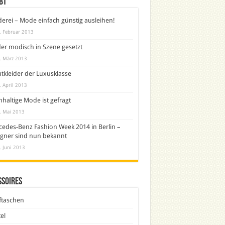
bt
derei – Mode einfach günstig ausleihen!
. Februar 2013
er modisch in Szene gesetzt
. März 2013
tkleider der Luxusklasse
. April 2013
haltige Mode ist gefragt
. Mai 2013
edes-Benz Fashion Week 2014 in Berlin –
gner sind nun bekannt
. Juni 2013
ssoires
ftaschen
el