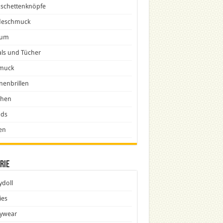
schettenknöpfe
eschmuck
fum
ls und Tücher
muck
nenbrillen
chen
nds
en
rie
doll
ies
ywear