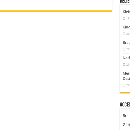
Belie
Klei
18
Kind
20
Brau
20
Nach
20
Merc
Desi
20
Acce
Brie
Gürt