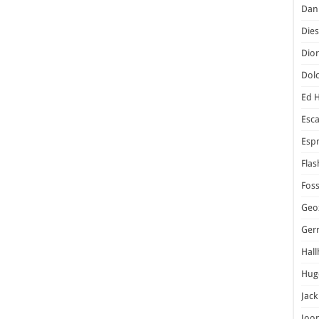
Dani
Dies
Dior
Dol
Ed 
Esc
Espr
Flas
Foss
Geo
Ger
Hal
Hug
Jack
Joo