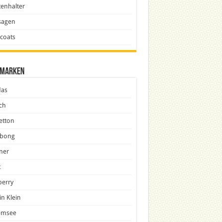
enhalter
sagen
icoats
marken
das
ch
etton
abong
ner
x
berry
in Klein
emsee