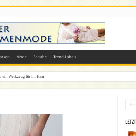
arken
Mode
Schuhe
Trend-Labels
r ein Werkzeug für Ihr Haar
n? Dein ultimativer Styleguide für die Festivalsaison
Letzt