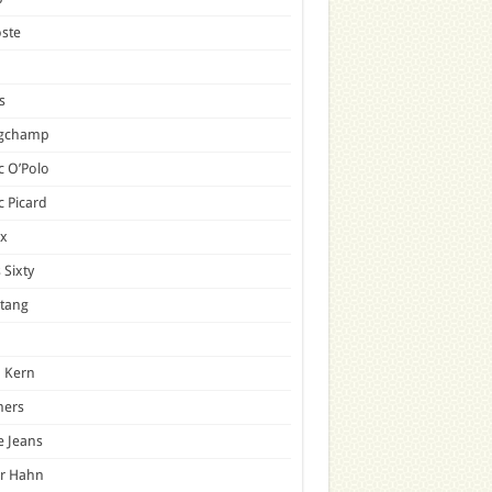
ste
s
gchamp
 O’Polo
 Picard
x
 Sixty
tang
 Kern
mers
e Jeans
er Hahn