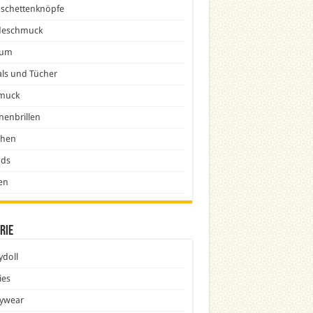
schettenknöpfe
eschmuck
fum
ls und Tücher
muck
nenbrillen
chen
nds
en
rie
doll
ies
ywear