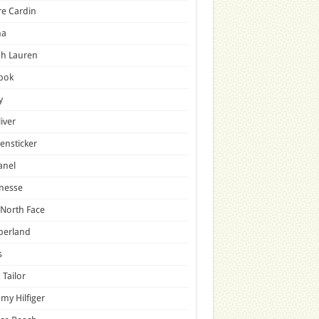
re Cardin
a
ph Lauren
bok
y
liver
ensticker
anel
nesse
North Face
berland
s
Tailor
y Hilfiger