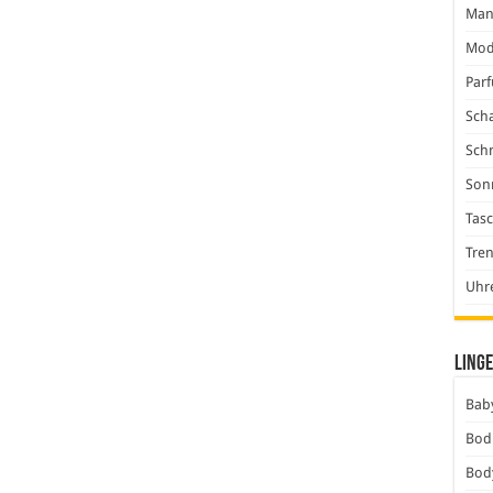
Man
Mod
Par
Scha
Sch
Son
Tas
Tre
Uhr
Linge
Baby
Bod
Bod