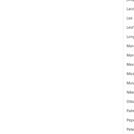
Laco
Lee
Levi’
Lon
Marc
Marc
Mex
Miss
Mus
Nike
Otto
Pal
Pep
Pet