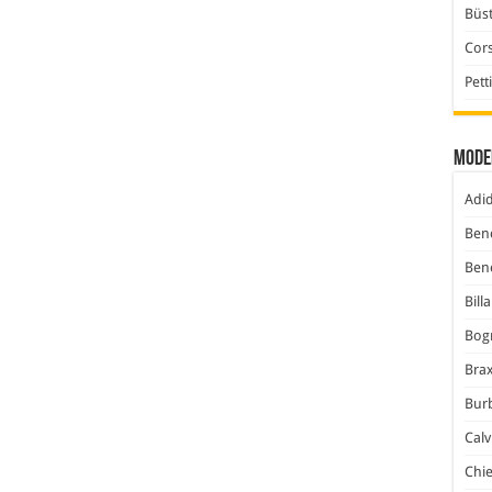
Büst
Cor
Pett
Mode
Adi
Ben
Ben
Bill
Bog
Bra
Bur
Calv
Chi