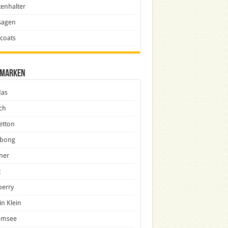
enhalter
sagen
icoats
marken
das
ch
etton
abong
ner
x
berry
in Klein
emsee