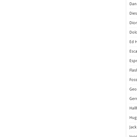
Dani
Dies
Dior
Dol
Ed 
Esc
Espr
Flas
Foss
Geo
Ger
Hal
Hug
Jack
Joo