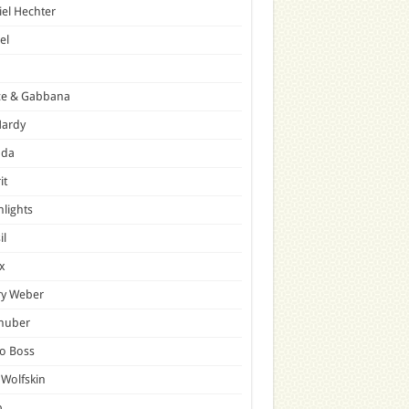
el Hechter
el
ce & Gabbana
Hardy
ada
it
hlights
il
x
ry Weber
lhuber
o Boss
 Wolfskin
p