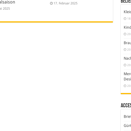
Belie
alsaison
17. Februar 2025
ai 2025
Klei
18
Kind
20
Brau
20
Nach
20
Merc
Desi
20
Acce
Brie
Gürt