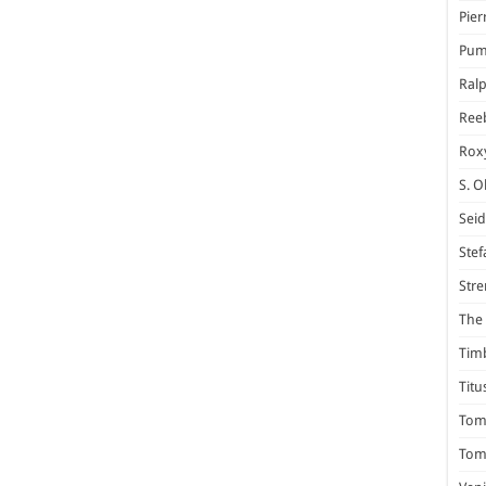
Pier
Pum
Ral
Ree
Rox
S. O
Seid
Stef
Stre
The 
Tim
Titu
Tom 
Tomm