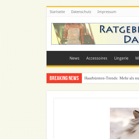
Startseite
Datenschutz
Impressum
News
Accessoires
Lingerie
M
Breaking News
Haarbürsten-Trends: Mehr als nu
Was zieht man auf ein Festival a