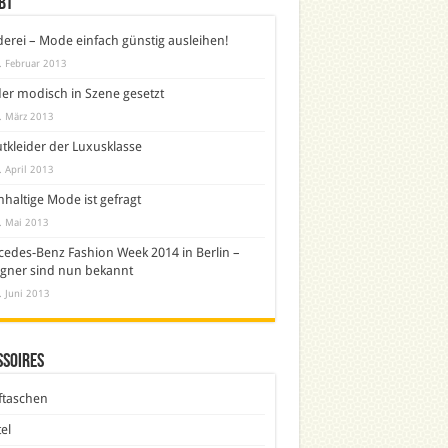
bt
derei – Mode einfach günstig ausleihen!
. Februar 2013
er modisch in Szene gesetzt
. März 2013
tkleider der Luxusklasse
. April 2013
haltige Mode ist gefragt
. Mai 2013
edes-Benz Fashion Week 2014 in Berlin –
gner sind nun bekannt
. Juni 2013
ssoires
ftaschen
el