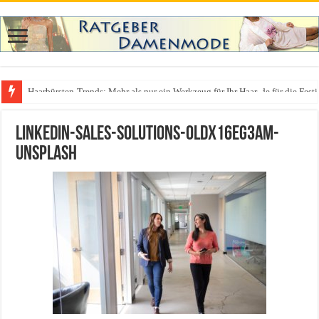
Was zieht man auf ein Festival an? Dein ultimativer Styleguide für die Fest
linkedin-sales-solutions-0LDx16EG3AM-
unsplash