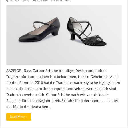
für
26. April 2016
Kommentare deaktiviert
Gabor
Schuhtrends
2016
–
coole
Schuhe
für
heißen
Sommer
ANZEIGE - Dass Garbor Schuhe trendiges Design und hohen
Tragekomfort unter einen Hut bekommen, ist kein Geheimnis. Auch
für den Sommer 2016 hat die Traditionsmarke stylische Highlights zu
bieten, die ausgesprochen bequem und sehenswert zugleich sind.
Dadurch erweisen sich Gabor Schuhe nach wie vor als idealer
Begleiter für die heiße Jahreszeit. Schuhe für jedermann… … lautet
das Motto der deutschen …
Read More »