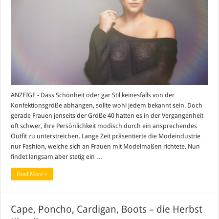
Size
setzt
sich
langsam
aber
sicher
durch
ANZEIGE - Dass Schönheit oder gar Stil keinesfalls von der
Konfektionsgröße abhängen, sollte wohl jedem bekannt sein. Doch
gerade Frauen jenseits der Größe 40 hatten es in der Vergangenheit
oft schwer, ihre Persönlichkeit modisch durch ein ansprechendes
Outfit zu unterstreichen. Lange Zeit präsentierte die Modeindustrie
nur Fashion, welche sich an Frauen mit Modelmaßen richtete. Nun
findet langsam aber stetig ein …
Read More »
Cape, Poncho, Cardigan, Boots – die Herbst