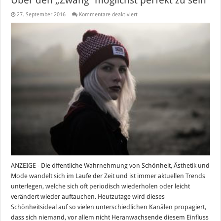
für
27. September 2016
Kommentare deaktiviert
Über
den
„Zwang“
möglichst
perfekt
zu
sein
ANZEIGE - Die öffentliche Wahrnehmung von Schönheit, Ästhetik und
Mode wandelt sich im Laufe der Zeit und ist immer aktuellen Trends
unterlegen, welche sich oft periodisch wiederholen oder leicht
verändert wieder auftauchen. Heutzutage wird dieses
Schönheitsideal auf so vielen unterschiedlichen Kanälen propagiert,
dass sich niemand, vor allem nicht Heranwachsende diesem Einfluss