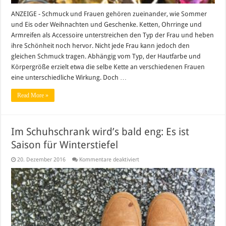
ANZEIGE - Schmuck und Frauen gehören zueinander, wie Sommer
und Eis oder Weihnachten und Geschenke. Ketten, Ohrringe und
Armreifen als Accessoire unterstreichen den Typ der Frau und heben
ihre Schönheit noch hervor. Nicht jede Frau kann jedoch den
gleichen Schmuck tragen. Abhängig vom Typ, der Hautfarbe und
Körpergröße erzielt etwa die selbe Kette an verschiedenen Frauen
eine unterschiedliche Wirkung. Doch …
Read More »
Im Schuhschrank wird’s bald eng: Es ist
Saison für Winterstiefel
für
20. Dezember 2016
Kommentare deaktiviert
Im
Schuhschrank
wird’s
bald
eng:
Es
ist
Saison
für
Winterstiefel