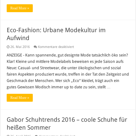
Read More »
Eco-Fashion: Urbane Modekultur im
Aufwind
für
26. Mai 2016
Kommentare deaktiviert
Eco-
Fashion:
ANZEIGE - Kann spannende, gut designte Mode tatsächlich öko sein?
Urbane
Klar! Kleine und mittlere Modelabels beweisen es jede Saison aufs
Modekultur
im
Neue: Casual- und Streetwear, die unter ökologischen und sozial
Aufwind
fairen Aspekten produziert wurde, treffen in der Tat den Zeitgeist und
Geschmack der Menschen. Wer sich „Eco“ kleidet, trägt auch ein
gutes Gewissen Modisch immer up to date zu sein, stellt …
Read More »
Gabor Schuhtrends 2016 – coole Schuhe für
heißen Sommer