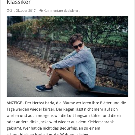
Klassiker
für
21. Oktober 2017
Kommentare deaktiviert
Cape,
Poncho,
Cardigan,
Boots
–
die
Herbst
Klassiker
ANZEIGE - Der Herbst ist da, die Bäume verlieren ihre Blätter und die
Tage werden wieder kürzer. Der Regen lässt nicht mehr auf sich
warten und auch morgens wir die Luft langsam kühler und die ein
oder andere dicke Jacke wird wieder aus dem Kleiderschrank
gekramt. Wer hat da nicht das Bedürfnis, an so einem
schmuddeligen Herbsttag, die Wohnung lieber …