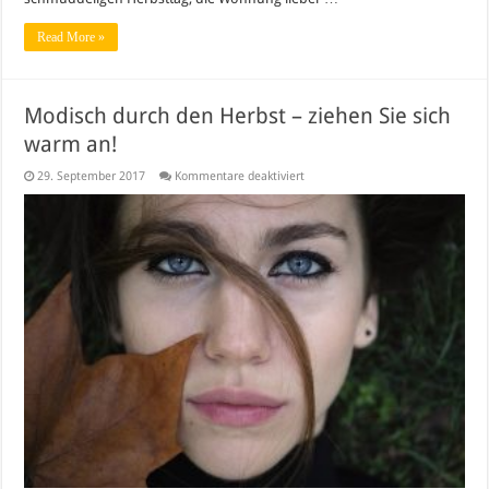
Read More »
Modisch durch den Herbst – ziehen Sie sich
warm an!
für
29. September 2017
Kommentare deaktiviert
Modisch
durch
den
Herbst
–
ziehen
Sie
sich
warm
an!