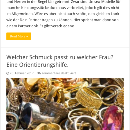
und Herren in der Regel klar getrennt. Zwar sind Unisex-Modelle für
manche Kleidungsstücke durchaus verbreitet, jedoch gilt dies nicht
im Allgemeinen. Wäre es aber nicht auch schön, den gleichen Look
wie der Dein Partner tragen zu können. Hier spricht man dann von
einem Partnerlook. Es gibt verschiedene …
Read More »
Welcher Schmuck passt zu welcher Frau?
Eine Orientierungshilfe.
für
20. Februar 2017
Kommentare deaktiviert
Welcher
Schmuck
passt
zu
welcher
Frau?
Eine
Orientierungshilfe.