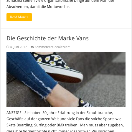
zunächst stehen viele organisatorische Dinge auf dem Plan der
Absolventen, damit die Mottowoche, …
Read More »
Die Geschichte der Marke Vans
für
4. Juni 2017
Kommentare deaktiviert
Die
Geschichte
der
Marke
Vans
ANZEIGE - Sie haben 50 Jahre Erfahrung in der Schuhbranche,
Geschäfte auf der ganzen Welt und viele Fans die solche Sporte wie
Skate Boarding, Surfing oder BMX treiben. Man muss aber zugeben,
dass ihre Vorgeschichte nicht immer rosarot war. Wir sprechen