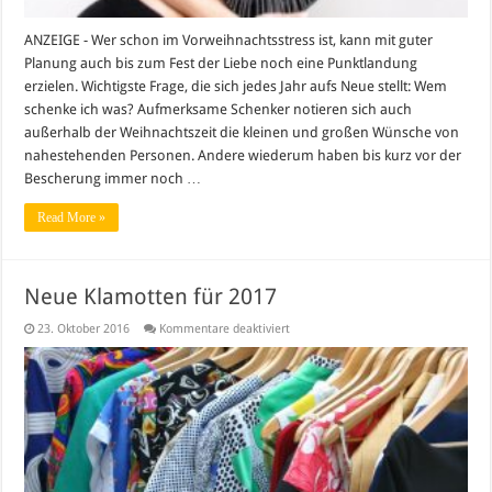
ANZEIGE - Wer schon im Vorweihnachtsstress ist, kann mit guter
Planung auch bis zum Fest der Liebe noch eine Punktlandung
erzielen. Wichtigste Frage, die sich jedes Jahr aufs Neue stellt: Wem
schenke ich was? Aufmerksame Schenker notieren sich auch
außerhalb der Weihnachtszeit die kleinen und großen Wünsche von
nahestehenden Personen. Andere wiederum haben bis kurz vor der
Bescherung immer noch …
Read More »
Neue Klamotten für 2017
für
23. Oktober 2016
Kommentare deaktiviert
Neue
Klamotten
für
2017