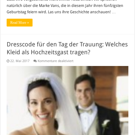
natürlich über die Marke Vans, die in diesem Jahr ihren fünfzigsten
Geburtstag feiern wird. Las uns ihre Geschichte anschauen! …
Read More »
Dresscode für den Tag der Trauung: Welches
Kleid als Hochzeitsgast tragen?
für
22. Mai 2017
Kommentare deaktiviert
Dresscode
für
den
Tag
der
Trauung:
Welches
Kleid
als
Hochzeitsgast
tragen?