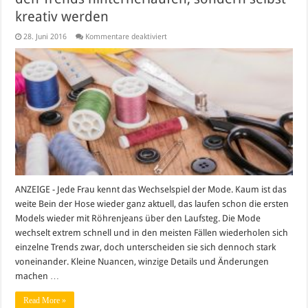
kreativ werden
für
28. Juni 2016
Kommentare deaktiviert
Selbstständig
in
der
Modebranche:
Nicht
den
Trends
hinterherlaufen,
sondern
selbst
kreativ
werden
ANZEIGE - Jede Frau kennt das Wechselspiel der Mode. Kaum ist das
weite Bein der Hose wieder ganz aktuell, das laufen schon die ersten
Models wieder mit Röhrenjeans über den Laufsteg. Die Mode
wechselt extrem schnell und in den meisten Fällen wiederholen sich
einzelne Trends zwar, doch unterscheiden sie sich dennoch stark
voneinander. Kleine Nuancen, winzige Details und Änderungen
machen …
Read More »