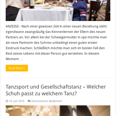
ANZEIGE - Nach einer gewissen Zeit in einer neuen Beziehung steht
irgendwann zwangsläufig das Kennenlernen der Eltern des neuen
Partners an. Vor allem bei der Schwiegermutter in spe möchte man
als neue Partnerin des Sohnes unbedingt einen guten ersten
Eindruck machen. Schließlich möchte man sich im besten Fall den
Rest seines Lebens mit dieser Person gut verstehen. In diesem
Moment …
Read More »
Tanzsport und Gesellschaftstanz – Welcher
Schuh passt zu welchem Tanz?
für
18. Juli 2016
Kommentare deaktiviert
Tanzsport
und
Gesellschaftstanz
–