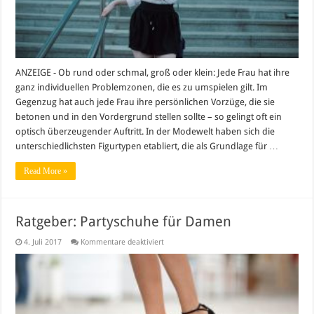
ANZEIGE - Ob rund oder schmal, groß oder klein: Jede Frau hat ihre
ganz individuellen Problemzonen, die es zu umspielen gilt. Im
Gegenzug hat auch jede Frau ihre persönlichen Vorzüge, die sie
betonen und in den Vordergrund stellen sollte – so gelingt oft ein
optisch überzeugender Auftritt. In der Modewelt haben sich die
unterschiedlichsten Figurtypen etabliert, die als Grundlage für …
Read More »
Ratgeber: Partyschuhe für Damen
für
4. Juli 2017
Kommentare deaktiviert
Ratgeber:
Partyschuhe
für
Damen