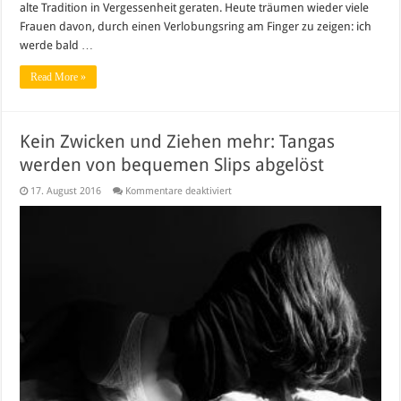
alte Tradition in Vergessenheit geraten. Heute träumen wieder viele
Frauen davon, durch einen Verlobungsring am Finger zu zeigen: ich
werde bald …
Read More »
Kein Zwicken und Ziehen mehr: Tangas
werden von bequemen Slips abgelöst
für
17. August 2016
Kommentare deaktiviert
Kein
Zwicken
und
Ziehen
mehr:
Tangas
werden
von
bequemen
Slips
abgelöst