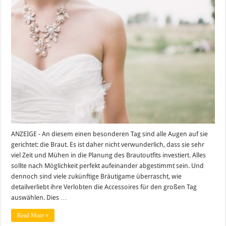
Traualtar:
auf
die
Details
kommt
es
an
ANZEIGE - An diesem einen besonderen Tag sind alle Augen auf sie
gerichtet: die Braut. Es ist daher nicht verwunderlich, dass sie sehr
viel Zeit und Mühen in die Planung des Brautoutfits investiert. Alles
sollte nach Möglichkeit perfekt aufeinander abgestimmt sein. Und
dennoch sind viele zukünftige Bräutigame überrascht, wie
detailverliebt ihre Verlobten die Accessoires für den großen Tag
auswählen. Dies …
Read More »