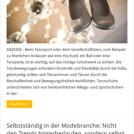
Welcher
Schuh
passt
zu
welchem
Tanz?
ANZEIGE - Beim Tanzsport oder dem Gesellschaftstanz, zum Beispiel
zu feierlichen Anlässen wie eine Hochzeit, ein Ball oder eine
Tanzparty, ist es wichtig, auf das richtige Schuhwerk zu achten. Die
Tanzbewegungen erfordern Kontrolle und Flexibilität durch die Füße,
gleichzeitig sollten sich Tänzerinnen und Tänzer durch die
Beschaffenheit und Bewegungsfreiheit wohlfühlen. Tanzschuhe
unterscheiden sich von herkömmlichen Alltags- und Sportschuhen
in der: …
Read More »
Selbstständig in der Modebranche: Nicht
den Trends hinterherlaufen, sondern selbst