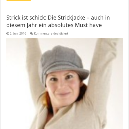
Strick ist schick: Die Strickjacke – auch in
diesem Jahr ein absolutes Must have
für
2. Juni 2016
Kommentare deaktiviert
Strick
ist
schick:
Die
Strickjacke
–
auch
in
diesem
Jahr
ein
absolutes
Must
have