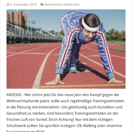
für
6. Dezember 2016
Kommentare deaktiviert
Auf
die
Plätze,
fertig,
los
–
der
Start
ins
neue
Jahr
wird
sportlich!
ANZEIGE - Wer schon jetzt für das neue Jahr den Kampf gegen die
Weihnachtspfunde plant, sollte auch regelmäßige Trainingseinheiten
in die Planung mit einbeziehen. Um gleichzeitig auch Kondition und
Gesundheit zu stärken, sind besonders Trainingseinheiten an der
frischen Luft von Vorteil. Doch Achtung! Nur mit dem richtigen
Schuhwerk sollten Sie sportlich loslegen: Ob Walking oder stramme
Spaziergänge im Wald – …