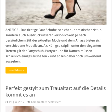
ANZEIGE - Das richtige Paar Schuhe ist nicht nur praktischer Natur,
sondern auch Ausdruck unserer Persönlichkeit. Je nach
persönlichem Stil, der aktuellen Mode und dem Anlass bieten sich
verschiedene Modelle an. Als Königsdisziplin unter den eleganten
Tretern gilt der Partyschuh. Partyschuhe für Damen müssen
schließlich einiges aushalten – und sollen dabei noch umwerfend
aussehen.
Read More »
Perfekt gestylt zum Traualtar: auf die Details
kommt es an
für
19. Juni 2017
Kommentare deaktiviert
Perfekt
gestylt
zum