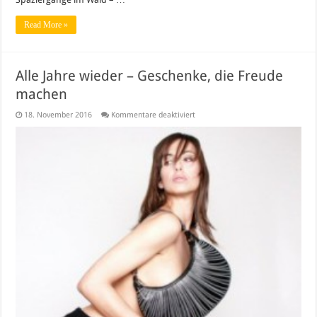
Read More »
Alle Jahre wieder – Geschenke, die Freude
machen
für
18. November 2016
Kommentare deaktiviert
Alle
Jahre
wieder
–
Geschenke,
die
Freude
machen