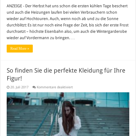
ANZEIGE - Der Herbst hat uns schon die ersten kühlen Tage beschert
und auch die Heizungen laufen bei vielen Verbrauchern schon
wieder auf Hochtouren. Auch, wenn noch ab und zu die Sonne
durchblitzt: Es ist nur noch eine Frage der Zeit, bis sich der erste Frost
durchsetzt – höchste Eisenbahn also, um auch die Wintergarderobe
wieder auf Vordermann zu bringen. …
Read More »
So finden Sie die perfekte Kleidung für Ihre
Figur!
für
20. Juli 2017
Kommentare deaktiviert
So
finden
Sie
die
perfekte
Kleidung
für
Ihre
Figur!