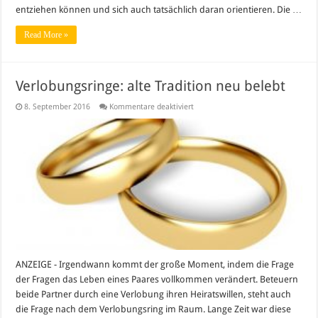
entziehen können und sich auch tatsächlich daran orientieren. Die …
Read More »
Verlobungsringe: alte Tradition neu belebt
für
8. September 2016
Kommentare deaktiviert
Verlobungsringe:
alte
Tradition
neu
belebt
ANZEIGE - Irgendwann kommt der große Moment, indem die Frage
der Fragen das Leben eines Paares vollkommen verändert. Beteuern
beide Partner durch eine Verlobung ihren Heiratswillen, steht auch
die Frage nach dem Verlobungsring im Raum. Lange Zeit war diese