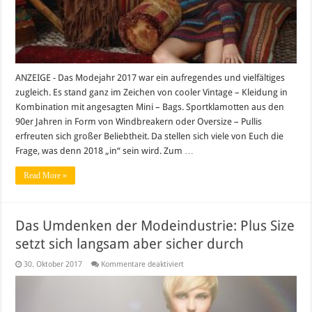
ANZEIGE - Das Modejahr 2017 war ein aufregendes und vielfältiges
zugleich. Es stand ganz im Zeichen von cooler Vintage – Kleidung in
Kombination mit angesagten Mini – Bags. Sportklamotten aus den
90er Jahren in Form von Windbreakern oder Oversize – Pullis
erfreuten sich großer Beliebtheit. Da stellen sich viele von Euch die
Frage, was denn 2018 „in“ sein wird. Zum …
Read More »
Das Umdenken der Modeindustrie: Plus Size
setzt sich langsam aber sicher durch
für
30. Oktober 2017
Kommentare deaktiviert
Das
Umdenken
der
Modeindustrie:
Plus