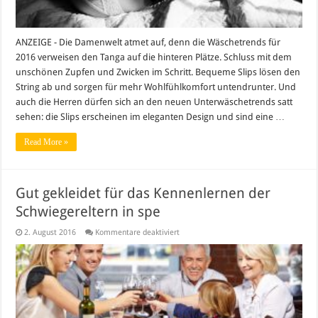
ANZEIGE - Die Damenwelt atmet auf, denn die Wäschetrends für
2016 verweisen den Tanga auf die hinteren Plätze. Schluss mit dem
unschönen Zupfen und Zwicken im Schritt. Bequeme Slips lösen den
String ab und sorgen für mehr Wohlfühlkomfort untendrunter. Und
auch die Herren dürfen sich an den neuen Unterwäschetrends satt
sehen: die Slips erscheinen im eleganten Design und sind eine …
Read More »
Gut gekleidet für das Kennenlernen der
Schwiegereltern in spe
für
2. August 2016
Kommentare deaktiviert
Gut
gekleidet
für
das
Kennenlernen
der
Schwiegereltern
in
spe