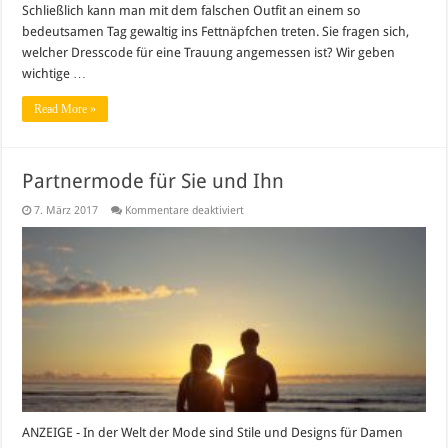
Schließlich kann man mit dem falschen Outfit an einem so
bedeutsamen Tag gewaltig ins Fettnäpfchen treten. Sie fragen sich,
welcher Dresscode für eine Trauung angemessen ist? Wir geben
wichtige …
Read More »
Partnermode für Sie und Ihn
für
7. März 2017
Kommentare deaktiviert
Partnermode
für
Sie
und
Ihn
ANZEIGE - In der Welt der Mode sind Stile und Designs für Damen