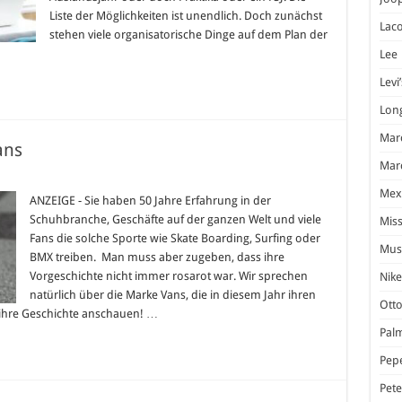
Liste der Möglichkeiten ist unendlich. Doch zunächst
Laco
stehen viele organisatorische Dinge auf dem Plan der
Lee
Levi’
Lon
Marc
ans
Marc
Mex
hte
ANZEIGE - Sie haben 50 Jahre Erfahrung in der
Schuhbranche, Geschäfte auf der ganzen Welt und viele
Miss
Fans die solche Sporte wie Skate Boarding, Surfing oder
Mus
BMX treiben. Man muss aber zugeben, dass ihre
Vorgeschichte nicht immer rosarot war. Wir sprechen
Nike
natürlich über die Marke Vans, die in diesem Jahr ihren
Otto
s ihre Geschichte anschauen! …
Pal
Pep
Pet