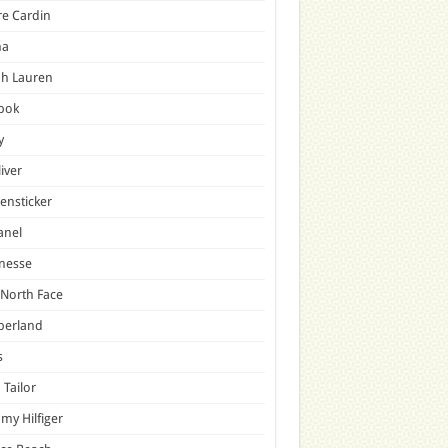
re Cardin
a
ph Lauren
bok
y
liver
ensticker
anel
nesse
North Face
berland
s
Tailor
y Hilfiger