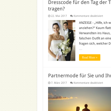
Dresscode für den Tag der T
tragen?
für
22. Mai 2017
Kommentare deaktiviert
Dress
für
ANZEIGE - „Hilfe, ich 
den
anziehen?“ Kaum flatt
Tag
der
Verwandten ins Haus, 
Trauun
falschen Outfit an ei
Welch
Kleid
fragen sich, welcher 
als
Hochze
…
tragen
Read More »
Partnermode für Sie und Ih
für
7. März 2017
Kommentare deaktiviert
Partn
für
Sie
und
Ihn