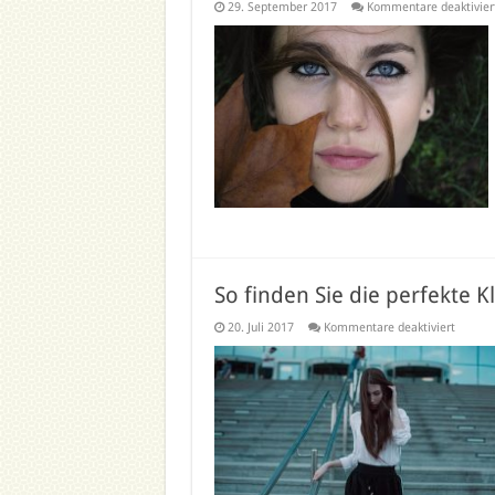
29. September 2017
Kommentare deaktivier
So finden Sie die perfekte Kl
für
20. Juli 2017
Kommentare deaktiviert
So
finden
Sie
die
perfekt
Kleidun
für
Ihre
Figur!