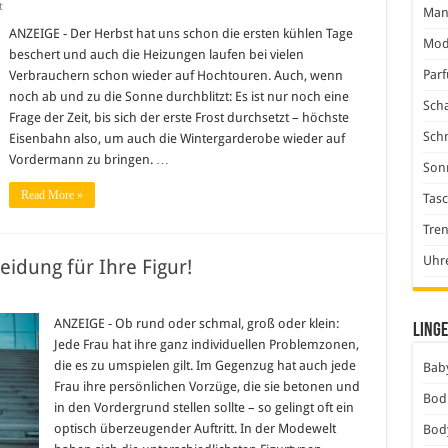
für
t
Man
Modisch
durch
ANZEIGE - Der Herbst hat uns schon die ersten kühlen Tage
Mod
den
beschert und auch die Heizungen laufen bei vielen
Herbst
–
Par
Verbrauchern schon wieder auf Hochtouren. Auch, wenn
ziehen
noch ab und zu die Sonne durchblitzt: Es ist nur noch eine
Sie
Scha
sich
Frage der Zeit, bis sich der erste Frost durchsetzt – höchste
warm
Sch
an!
Eisenbahn also, um auch die Wintergarderobe wieder auf
Vordermann zu bringen. …
Son
Read More »
Tas
Tre
Uhr
eidung für Ihre Figur!
ANZEIGE - Ob rund oder schmal, groß oder klein:
Linge
Jede Frau hat ihre ganz individuellen Problemzonen,
e
die es zu umspielen gilt. Im Gegenzug hat auch jede
Baby
g
Frau ihre persönlichen Vorzüge, die sie betonen und
Bod
in den Vordergrund stellen sollte – so gelingt oft ein
optisch überzeugender Auftritt. In der Modewelt
Bod