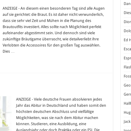
Dani
t
ANZEIGE - An diesem einen besonderen Tag sind alle Augen
Dies
auf sie gerichtet: die Braut. Es ist daher nicht verwunderlich,
ar:
dass sie sehr viel Zeit und Mühen in die Planung des
Dior
Brautoutfits investiert. Alles sollte nach Möglichkeit perfekt
s
Dol
t
aufeinander abgestimmt sein. Und dennoch sind viele
zukünftige Bräutigame überrascht, wie detailverliebt ihre
Ed 
Verlobten die Accessoires für den großen Tag auswählen.
Esc
Dies …
Espr
Flas
Foss
Geo
Ger
ANZEIGE - Viele deutsche Frauen absolvieren jedes
Hal
Jahr das Abitur in Deutschland und haben somit den
höchsten deutschen Abschluss und vielfältige
Hug
Möglichkeiten, was sie nach dem Abitur machen
Jack
können. Studieren, eine Ausbildung, eine
Auslandsjahr oder doch Praktika oder ein FSJ. Die
Joo