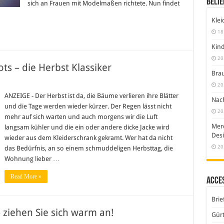
Belie
sich an Frauen mit Modelmaßen richtete. Nun findet
Klei
18
Kind
20
ts – die Herbst Klassiker
Brau
r
20
pe,
ncho,
ANZEIGE - Der Herbst ist da, die Bäume verlieren ihre Blätter
Nach
rdigan,
und die Tage werden wieder kürzer. Der Regen lässt nicht
ots
20
mehr auf sich warten und auch morgens wir die Luft
e
Merc
langsam kühler und die ein oder andere dicke Jacke wird
rbst
assiker
Desi
wieder aus dem Kleiderschrank gekramt. Wer hat da nicht
20
das Bedürfnis, an so einem schmuddeligen Herbsttag, die
Wohnung lieber …
Read More »
Acce
Brie
 ziehen Sie sich warm an!
Gürt