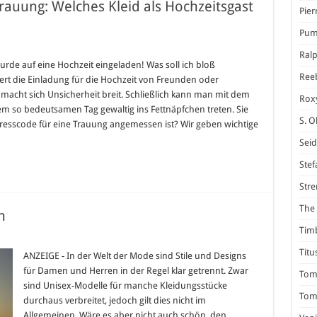
rauung: Welches Kleid als Hochzeitsgast
Pier
Pum
Ral
code
wurde auf eine Hochzeit eingeladen! Was soll ich bloß
Ree
ert die Einladung für die Hochzeit von Freunden oder
macht sich Unsicherheit breit. Schließlich kann man mit dem
Rox
g:
nem so bedeutsamen Tag gewaltig ins Fettnäpfchen treten. Sie
es
S. O
Dresscode für eine Trauung angemessen ist? Wir geben wichtige
itsgast
Seid
?
Stef
Stre
The 
n
Tim
ermode
Titu
ANZEIGE - In der Welt der Mode sind Stile und Designs
für Damen und Herren in der Regel klar getrennt. Zwar
Tom 
sind Unisex-Modelle für manche Kleidungsstücke
Tomm
durchaus verbreitet, jedoch gilt dies nicht im
Allgemeinen. Wäre es aber nicht auch schön, den