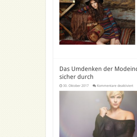
Das Umdenken der Modeindus
sicher durch
fü
30. Oktober 2017
Kommentare deaktiviert
Da
Um
de
Mo
Pl
Si
se
si
la
ab
si
du