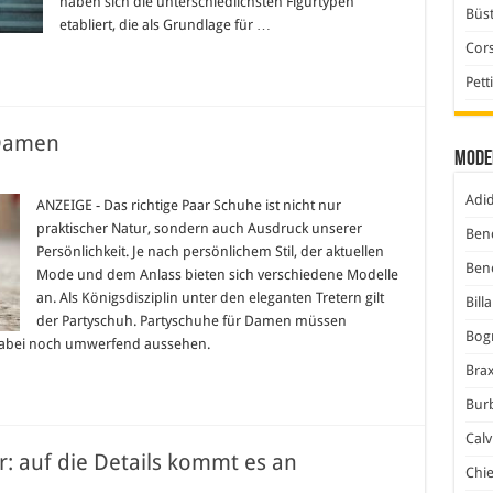
haben sich die unterschiedlichsten Figurtypen
Büst
etabliert, die als Grundlage für …
Cor
Pett
 Damen
Mode
:
Adi
uhe
ANZEIGE - Das richtige Paar Schuhe ist nicht nur
praktischer Natur, sondern auch Ausdruck unserer
Ben
Persönlichkeit. Je nach persönlichem Stil, der aktuellen
Ben
Mode und dem Anlass bieten sich verschiedene Modelle
an. Als Königsdisziplin unter den eleganten Tretern gilt
Bill
der Partyschuh. Partyschuhe für Damen müssen
Bog
n dabei noch umwerfend aussehen.
Bra
Bur
Calv
r: auf die Details kommt es an
Chi