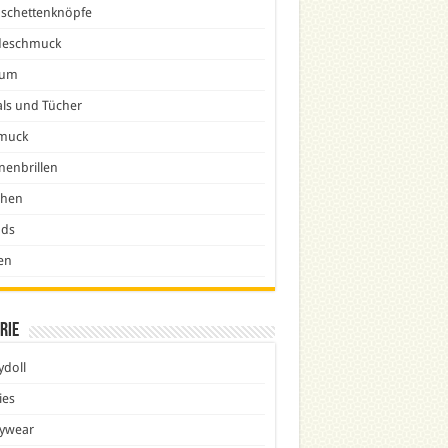
schettenknöpfe
eschmuck
fum
ls und Tücher
muck
nenbrillen
chen
nds
en
rie
doll
ies
ywear