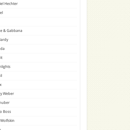
el Hechter
el
ce & Gabbana
Hardy
ada
it
hlights
il
x
ry Weber
lhuber
o Boss
 Wolfskin
p