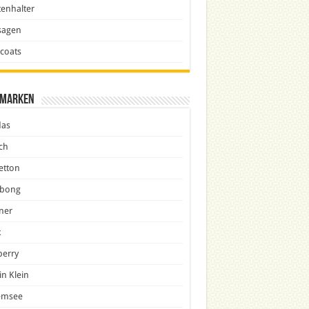
enhalter
sagen
icoats
marken
das
ch
etton
abong
ner
x
berry
in Klein
emsee