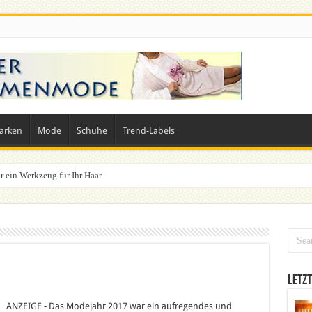
arken
Mode
Schuhe
Trend-Labels
r ein Werkzeug für Ihr Haar
Letzt
für
Die
Modetrends
ANZEIGE - Das Modejahr 2017 war ein aufregendes und