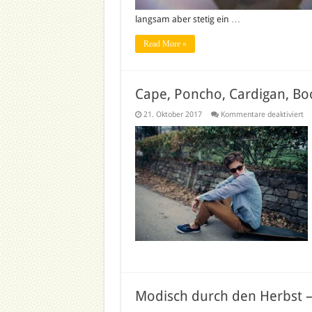
langsam aber stetig ein …
Read More »
Cape, Poncho, Cardigan, Boo
fü
21. Oktober 2017
Kommentare deaktiviert
Ca
Po
Ca
Bo
–
di
He
Kl
Modisch durch den Herbst –