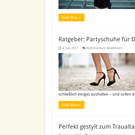
Read More »
Ratgeber: Partyschuhe für
für
4. Juli 2017
Kommentare deaktiviert
Ratgeber
Partysch
für
Damen
schließlich einiges aushalten – und solle
Read More »
Perfekt gestylt zum Traualta