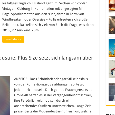
2018
vielfältiges zugleich. Es stand ganz im Zeichen von cooler
Vintage – Kleidung in Kombination mit angesagten Mini –
Bags. Sportklamotten aus den 90er Jahren in Form von
Windbreakern oder Oversize – Pullis erfreuten sich großer
Beliebtheit. Da stellen sich viele von Euch die Frage, was denn
2018 „in“ sein wird. Zum …
Read More »
trie: Plus Size setzt sich langsam aber
r
s
denken
ANZEIGE - Dass Schönheit oder gar Stil keinesfalls
r
von der Konfektionsgröße abhängen, sollte wohl
deindustrie:
us
jedem bekannt sein. Doch gerade Frauen jenseits der
ze
Größe 40 hatten es in der Vergangenheit oft schwer,
tzt
ch
ihre Persönlichkeit modisch durch ein
ngsam
er
ansprechendes Outfit zu unterstreichen. Lange Zeit
cher
präsentierte die Modeindustrie nur Fashion, welche
rch