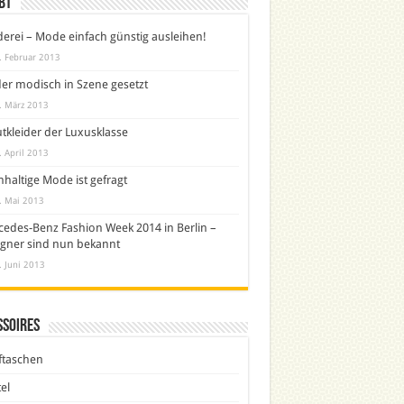
bt
derei – Mode einfach günstig ausleihen!
. Februar 2013
er modisch in Szene gesetzt
. März 2013
tkleider der Luxusklasse
. April 2013
haltige Mode ist gefragt
. Mai 2013
edes-Benz Fashion Week 2014 in Berlin –
gner sind nun bekannt
. Juni 2013
ssoires
ftaschen
el