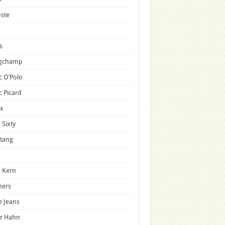
ste
s
gchamp
 O’Polo
 Picard
x
 Sixty
tang
 Kern
mers
e Jeans
er Hahn