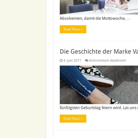
Absolventen, damit die Mottowoche, …
Read More »
Die Geschichte der Marke V
für
4. Juni 2017
Kommentare deaktiviert
Die
Geschic
der
Marke
Vans
fünfzigsten Geburtstag feiern wird. Las un
Read More »