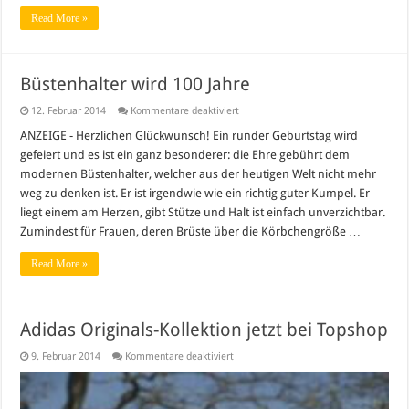
Read More »
Büstenhalter wird 100 Jahre
für
12. Februar 2014
Kommentare deaktiviert
Büstenhalter
wird
ANZEIGE - Herzlichen Glückwunsch! Ein runder Geburtstag wird
100
gefeiert und es ist ein ganz besonderer: die Ehre gebührt dem
Jahre
modernen Büstenhalter, welcher aus der heutigen Welt nicht mehr
weg zu denken ist. Er ist irgendwie wie ein richtig guter Kumpel. Er
liegt einem am Herzen, gibt Stütze und Halt ist einfach unverzichtbar.
Zumindest für Frauen, deren Brüste über die Körbchengröße …
Read More »
Adidas Originals-Kollektion jetzt bei Topshop
für
9. Februar 2014
Kommentare deaktiviert
Adidas
Originals-
Kollektion
jetzt