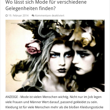
Wo lässt sich Mode für verschiedene
Gelegenheiten finden?
für
19. Februar 2014
Kommentare deaktiviert
Wo
lässt
sich
Mode
für
verschiedene
Gelegenheiten
finden?
ANZEIGE - Mode ist vielen Menschen wichtig. Nicht nur im Job legen
viele Frauen und Männer Wert darauf, passend gekleidet zu sein.
Kleidung ist für viele Menschen mehr als die bloßen Kleidungsstücke