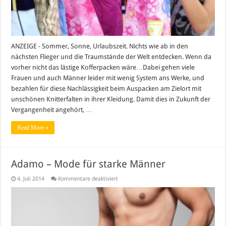
ANZEIGE - Sommer, Sonne, Urlaubszeit. Nichts wie ab in den
nächsten Flieger und die Traumstände der Welt entdecken. Wenn da
vorher nicht das lästige Kofferpacken wäre…Dabei gehen viele
Frauen und auch Männer leider mit wenig System ans Werke, und
bezahlen für diese Nachlässigkeit beim Auspacken am Zielort mit
unschönen Knitterfalten in ihrer Kleidung. Damit dies in Zukunft der
Vergangenheit angehört, …
Read More »
Adamo – Mode für starke Männer
für
4. Juli 2014
Kommentare deaktiviert
Adamo
–
Mode
für
starke
Männer