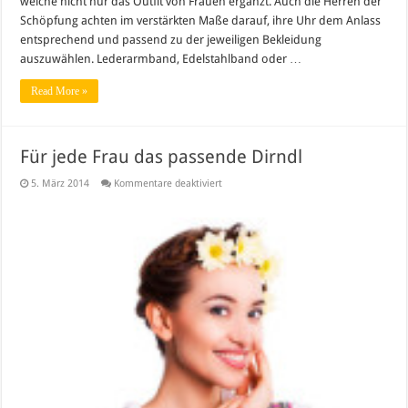
welche nicht nur das Outfit von Frauen ergänzt. Auch die Herren der
Schöpfung achten im verstärkten Maße darauf, ihre Uhr dem Anlass
entsprechend und passend zu der jeweiligen Bekleidung
auszuwählen. Lederarmband, Edelstahlband oder …
Read More »
Für jede Frau das passende Dirndl
für
5. März 2014
Kommentare deaktiviert
Für
jede
Frau
das
passende
Dirndl