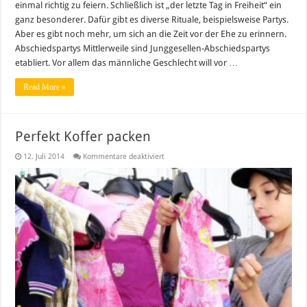
einmal richtig zu feiern. Schließlich ist „der letzte Tag in Freiheit“ ein
Junggesellinnen
ganz besonderer. Dafür gibt es diverse Rituale, beispielsweise Partys.
Aber es gibt noch mehr, um sich an die Zeit vor der Ehe zu erinnern.
Abschiedspartys Mittlerweile sind Junggesellen-Abschiedspartys
etabliert. Vor allem das männliche Geschlecht will vor …
Read More »
Perfekt Koffer packen
für
12. Juli 2014
Kommentare deaktiviert
Perfekt
Koffer
packen