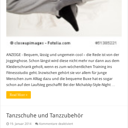
ANZEIGE - Bequem, lässig und ungemein cool – die Rede ist von der
Jogginghose. Schon längst wird diese nicht mehr nur dann aus dem
Kleiderschrank geholt, wenn es zum wöchentlichen Training ins
Fitnessstudio geht. Inzwischen gehört sie vor allem für junge
Menschen zum Alltag dazu und die bequeme Buxe hat es sogar
schon auf den Laufsteg geschafft! Bei der Michalsky-Style-Night …
Read More »
Tanzschuhe und Tanzzubehör
für
19. Januar 2014
Kommentare deaktiviert
Tanzschuhe