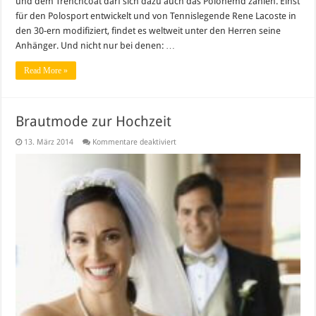
und dem Trenchcoat darf sich dazu auch das Polohemd zählen. Einst
für den Polosport entwickelt und von Tennislegende Rene Lacoste in
den 30-ern modifiziert, findet es weltweit unter den Herren seine
Anhänger. Und nicht nur bei denen: …
Read More »
Brautmode zur Hochzeit
für
13. März 2014
Kommentare deaktiviert
Brautmode
zur
Hochzeit