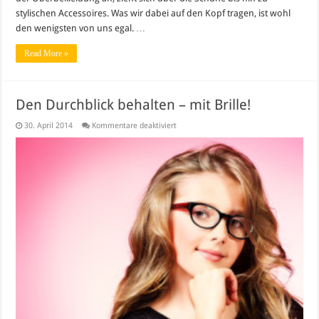
stylischen Accessoires. Was wir dabei auf den Kopf tragen, ist wohl
den wenigsten von uns egal. …
Read More »
Den Durchblick behalten – mit Brille!
für
30. April 2014
Kommentare deaktiviert
Den
Durchblick
behalten
–
mit
Brille!