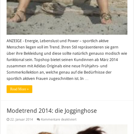
ANZEIGE - Energie, Lebenslust und Power – sportlich aktive
Menschen liegen voll im Trend. Ihren Stil repräsentieren sie gern
über ihre Bekleidung und diese sollte natürlich genauso modisch wie
funktional sein. Topshop bietet seinen Kundinnen ab März 2014
zusammen mit Adidas Originals eine neue Frühjahrs- und
Sommerkollektion an, welche genau auf die Bedürfnisse der
sportlich aktiven Frauen zugeschnitten ist. In …
Read More »
Modetrend 2014: die Jogginghose
für
22. Januar 2014
Kommentare deaktiviert
Modetrend
2014:
die