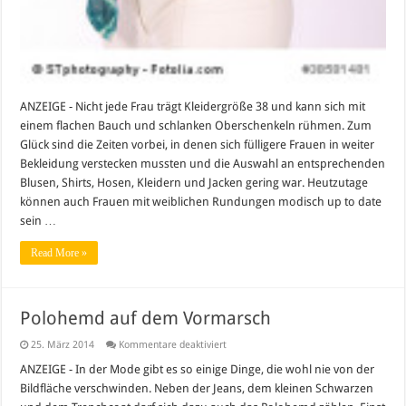
ANZEIGE - Nicht jede Frau trägt Kleidergröße 38 und kann sich mit
einem flachen Bauch und schlanken Oberschenkeln rühmen. Zum
Glück sind die Zeiten vorbei, in denen sich fülligere Frauen in weiter
Bekleidung verstecken mussten und die Auswahl an entsprechenden
Blusen, Shirts, Hosen, Kleidern und Jacken gering war. Heutzutage
können auch Frauen mit weiblichen Rundungen modisch up to date
sein …
Read More »
Polohemd auf dem Vormarsch
für
25. März 2014
Kommentare deaktiviert
Polohemd
auf
ANZEIGE - In der Mode gibt es so einige Dinge, die wohl nie von der
dem
Bildfläche verschwinden. Neben der Jeans, dem kleinen Schwarzen
Vormarsch