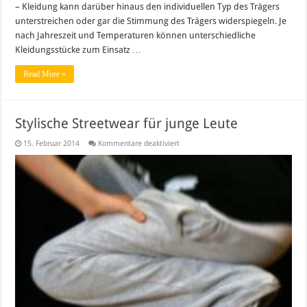
– Kleidung kann darüber hinaus den individuellen Typ des Trägers
unterstreichen oder gar die Stimmung des Trägers widerspiegeln. Je
nach Jahreszeit und Temperaturen können unterschiedliche
Kleidungsstücke zum Einsatz …
Read More »
Stylische Streetwear für junge Leute
für
15. Februar 2014
Kommentare deaktiviert
Stylische
Streetwear
für
junge
Leute