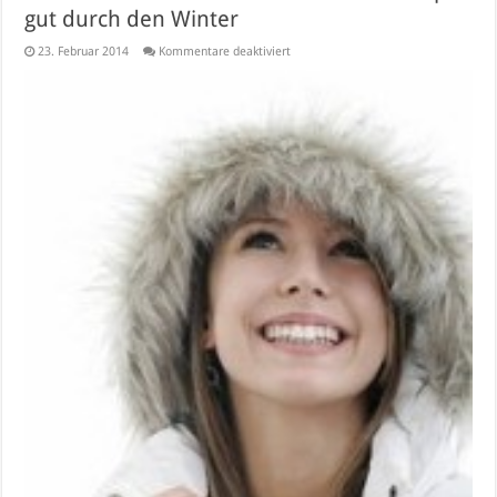
gut durch den Winter
für
23. Februar 2014
Kommentare deaktiviert
Canada
Goose
im
ColdSeason
Onlineshop
–
gut
durch
den
Winter