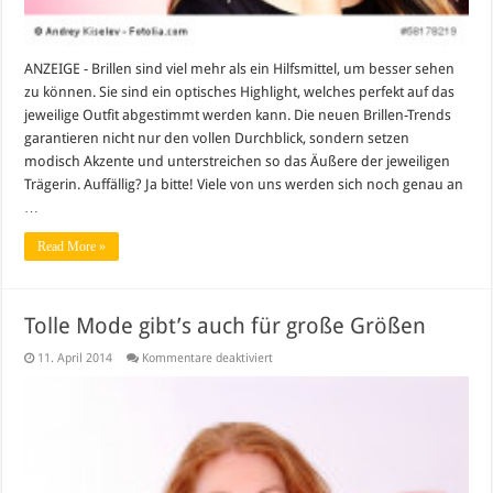
ANZEIGE - Brillen sind viel mehr als ein Hilfsmittel, um besser sehen
zu können. Sie sind ein optisches Highlight, welches perfekt auf das
jeweilige Outfit abgestimmt werden kann. Die neuen Brillen-Trends
garantieren nicht nur den vollen Durchblick, sondern setzen
modisch Akzente und unterstreichen so das Äußere der jeweiligen
Trägerin. Auffällig? Ja bitte! Viele von uns werden sich noch genau an
…
Read More »
Tolle Mode gibt’s auch für große Größen
für
11. April 2014
Kommentare deaktiviert
Tolle
Mode
gibt’s
auch
für
große
Größen