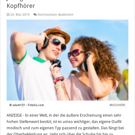
Kopfhörer
für
24. Mai 2014
Kommentare deaktiviert
Jetzt
gibt’s
was
auf
die
Ohren
–
Modische
Kopfhörer
ANZEIGE - In einer Welt, in der die äußere Erscheinung einen sehr
hohen Stellenwert besitzt, ist es umso wichtiger, das eigene Outfit
modisch und zum eigenen Typ passend zu gestalten. Das fängt bei
der Oberbekleidung an, zieht sich über die Schuhe bis hin zu