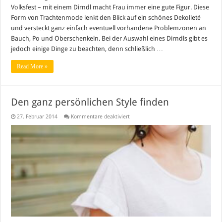
Volksfest – mit einem Dirndl macht Frau immer eine gute Figur. Diese
Form von Trachtenmode lenkt den Blick auf ein schönes Dekolleté
und versteckt ganz einfach eventuell vorhandene Problemzonen an
Bauch, Po und Oberschenkeln. Bei der Auswahl eines Dirndls gibt es
jedoch einige Dinge zu beachten, denn schließlich …
Read More »
Den ganz persönlichen Style finden
für
27. Februar 2014
Kommentare deaktiviert
Den
ganz
persönlichen
Style
finden