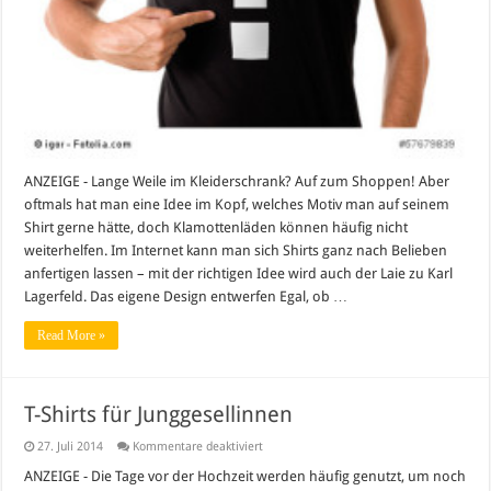
ANZEIGE - Lange Weile im Kleiderschrank? Auf zum Shoppen! Aber
oftmals hat man eine Idee im Kopf, welches Motiv man auf seinem
Shirt gerne hätte, doch Klamottenläden können häufig nicht
weiterhelfen. Im Internet kann man sich Shirts ganz nach Belieben
anfertigen lassen – mit der richtigen Idee wird auch der Laie zu Karl
Lagerfeld. Das eigene Design entwerfen Egal, ob …
Read More »
T-Shirts für Junggesellinnen
für
27. Juli 2014
Kommentare deaktiviert
T-
Shirts
ANZEIGE - Die Tage vor der Hochzeit werden häufig genutzt, um noch
für