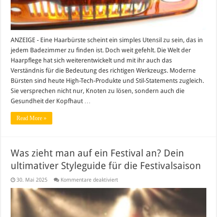
ANZEIGE - Eine Haarbürste scheint ein simples Utensil zu sein, das in
jedem Badezimmer zu finden ist. Doch weit gefehlt. Die Welt der
Haarpflege hat sich weiterentwickelt und mit ihr auch das
Verständnis für die Bedeutung des richtigen Werkzeugs. Moderne
Bürsten sind heute High-Tech-Produkte und Stil-Statements zugleich.
Sie versprechen nicht nur, Knoten zu lösen, sondern auch die
Gesundheit der Kopfhaut …
Read More »
Was zieht man auf ein Festival an? Dein
ultimativer Styleguide für die Festivalsaison
für
30. Mai 2025
Kommentare deaktiviert
Was
zieht
man
auf
ein