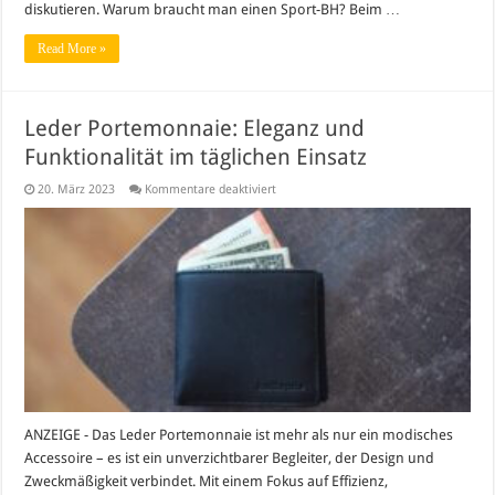
diskutieren. Warum braucht man einen Sport-BH? Beim …
Read More »
Leder Portemonnaie: Eleganz und
Funktionalität im täglichen Einsatz
für
20. März 2023
Kommentare deaktiviert
Leder
Portemonnaie:
Eleganz
und
Funktionalität
im
täglichen
Einsatz
ANZEIGE - Das Leder Portemonnaie ist mehr als nur ein modisches
Accessoire – es ist ein unverzichtbarer Begleiter, der Design und
Zweckmäßigkeit verbindet. Mit einem Fokus auf Effizienz,