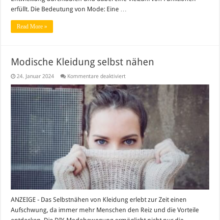
erfüllt. Die Bedeutung von Mode: Eine …
Read More »
Modische Kleidung selbst nähen
für
24. Januar 2024
Kommentare deaktiviert
Modische
Kleidung
selbst
nähen
ANZEIGE - Das Selbstnähen von Kleidung erlebt zur Zeit einen
Aufschwung, da immer mehr Menschen den Reiz und die Vorteile