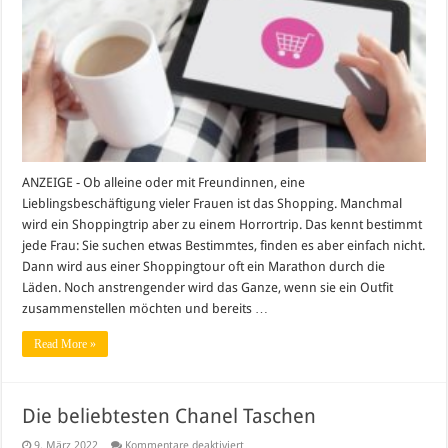
online-
Shopping
ANZEIGE - Ob alleine oder mit Freundinnen, eine
Lieblingsbeschäftigung vieler Frauen ist das Shopping. Manchmal
wird ein Shoppingtrip aber zu einem Horrortrip. Das kennt bestimmt
jede Frau: Sie suchen etwas Bestimmtes, finden es aber einfach nicht.
Dann wird aus einer Shoppingtour oft ein Marathon durch die
Läden. Noch anstrengender wird das Ganze, wenn sie ein Outfit
zusammenstellen möchten und bereits …
Read More »
Die beliebtesten Chanel Taschen
für
9. März 2022
Kommentare deaktiviert