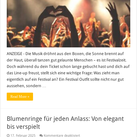
Festival
an?
Dein
ultimativer
Styleguide
für
die
Festivalsaison
ANZEIGE - Die Musik dröhnt aus den Boxen, die Sonne brennt auf
der Haut, überall tanzen gut gelaunte Menschen – es ist Festivalzeit.
Doch während du dein Ticket schon lange gebucht hast und dich auf
das Line-up freust, stellt sich eine wichtige Frage: Was zieht man
eigentlich auf ein Festival an? Ein Festival Outfit sollte nicht nur gut
aussehen, sondern …
Read More »
Blumenringe für jeden Anlass: Von elegant
bis verspielt
für
17. Februar 2025
Kommentare deaktiviert