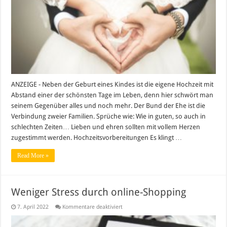
so
sollte
es
sein
ANZEIGE - Neben der Geburt eines Kindes ist die eigene Hochzeit mit
Abstand einer der schönsten Tage im Leben, denn hier schwört man
seinem Gegenüber alles und noch mehr. Der Bund der Ehe ist die
Verbindung zweier Familien. Sprüche wie: Wie in guten, so auch in
schlechten Zeiten… Lieben und ehren sollten mit vollem Herzen
zugestimmt werden. Hochzeitsvorbereitungen Es klingt …
Read More »
Weniger Stress durch online-Shopping
für
7. April 2022
Kommentare deaktiviert
Weniger
Stress
durch