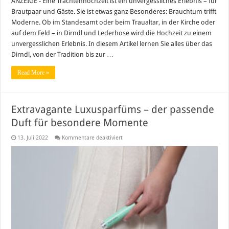
ANZEIGE - Eine Trachtenhochzeit ist ein unvergessliches Erlebnis – für
Brautpaar und Gäste. Sie ist etwas ganz Besonderes: Brauchtum trifft
Moderne. Ob im Standesamt oder beim Traualtar, in der Kirche oder
auf dem Feld – in Dirndl und Lederhose wird die Hochzeit zu einem
unvergesslichen Erlebnis. In diesem Artikel lernen Sie alles über das
Dirndl, von der Tradition bis zur …
Read More »
Extravagante Luxusparfüms – der passende
Duft für besondere Momente
für
13. Juli 2022
Kommentare deaktiviert
Extravagante
Luxusparfüms
–
der
passende
Duft
für
besondere
Momente