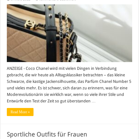
Die
beliebtesten
Chanel
Taschen
ANZEIGE - Coco Chanel wird mit vielen Dingen in Verbindung
gebracht, die wir heute als Alltagsklassiker betrachten – das kleine
Schwarze, die kastige Jackensilhouette, das Parfüm Chanel Number 5
und vieles mehr. Es ist schwer, sich daran zu erinnern, was für eine
Moderevolutionärin sie wirklich war, wenn so viele ihrer Stile und
Entwürfe den Test der Zeit so gut überstanden …
Read More »
Sportliche Outfits für Frauen