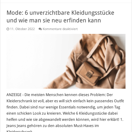
Mode: 6 unverzichtbare Kleidungsstücke
und wie man sie neu erfinden kann
für
11. Oktober 2022
Kommentare deaktiviert
Mode:
6
unverzichtbare
Kleidungsstücke
und
wie
man
sie
neu
erfinden
kann
ANZEIGE - Die meisten Menschen kennen dieses Problem: Der
Kleiderschrank ist voll, aber es will sich einfach kein passendes Outfit
finden. Dabei sind nur wenige Essentials notwendig, um jeden Tag
einen schicken Look zu kreieren. Welche 6 Kleidungsstücke dabei
helfen und wie sie abgewandelt werden können, wird hier erklärt! 1.
Jeans Jeans gehören zu den absoluten Must-Haves im
Kleiderschrank – …