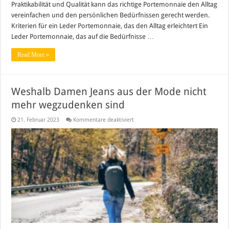
Praktikabilität und Qualität kann das richtige Portemonnaie den Alltag
vereinfachen und den persönlichen Bedürfnissen gerecht werden.
Kriterien für ein Leder Portemonnaie, das den Alltag erleichtert Ein
Leder Portemonnaie, das auf die Bedürfnisse …
Read More »
Weshalb Damen Jeans aus der Mode nicht
mehr wegzudenken sind
für
21. Februar 2023
Kommentare deaktiviert
Weshalb
Damen
Jeans
aus
der
Mode
nicht
mehr
wegzudenken
sind