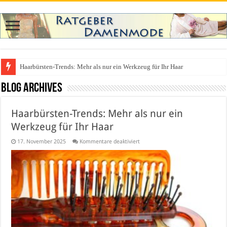
Was zieht man auf ein Festival an? Dein ultimativer Styleguide für die Fest
Blog Archives
Haarbürsten-Trends: Mehr als nur ein
Werkzeug für Ihr Haar
für
17. November 2025
Kommentare deaktiviert
Haarbürsten-
Trends:
Mehr
als
nur
ein
Werkzeug
für
Ihr
Haar