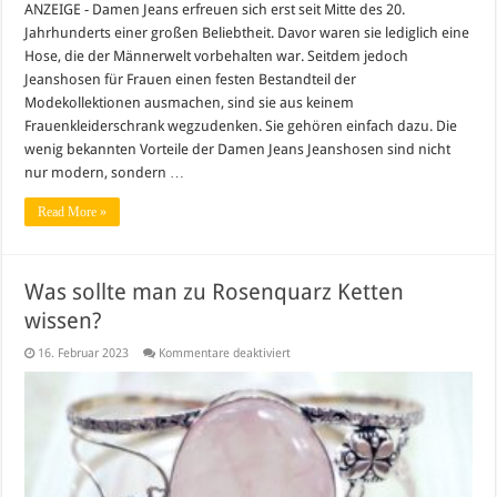
ANZEIGE - Damen Jeans erfreuen sich erst seit Mitte des 20.
Jahrhunderts einer großen Beliebtheit. Davor waren sie lediglich eine
Hose, die der Männerwelt vorbehalten war. Seitdem jedoch
Jeanshosen für Frauen einen festen Bestandteil der
Modekollektionen ausmachen, sind sie aus keinem
Frauenkleiderschrank wegzudenken. Sie gehören einfach dazu. Die
wenig bekannten Vorteile der Damen Jeans Jeanshosen sind nicht
nur modern, sondern …
Read More »
Was sollte man zu Rosenquarz Ketten
wissen?
für
16. Februar 2023
Kommentare deaktiviert
Was
sollte
man
zu
Rosenquarz
Ketten
wissen?