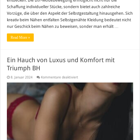
entdecken. Die DIY-Modebewegung ermöglicht nicht nur die
Schaffung individueller Stücke, sondern bietet auch zahlreiche
Vorzüge, die über den Aspekt der Selbstgestaltung hinausgehen. Sich
kreativ beim Nähen entfalten Selbstgenähte Kleidung bedeutet nicht
nur Geschick beim Nähen zu beweisen, sonder man erhält …
Read More »
Ein Hauch von Luxus und Komfort mit
Triumph BH
für
8. Januar 2024
Kommentare deaktiviert
Ein
Hauch
von
Luxus
und
Komfort
mit
Triumph
BH