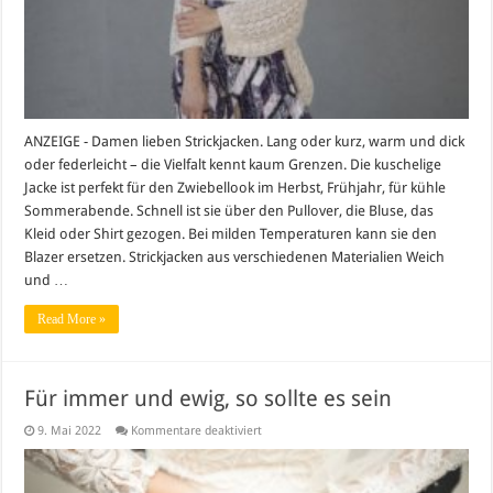
für
jeden
Tag
ANZEIGE - Damen lieben Strickjacken. Lang oder kurz, warm und dick
oder federleicht – die Vielfalt kennt kaum Grenzen. Die kuschelige
Jacke ist perfekt für den Zwiebellook im Herbst, Frühjahr, für kühle
Sommerabende. Schnell ist sie über den Pullover, die Bluse, das
Kleid oder Shirt gezogen. Bei milden Temperaturen kann sie den
Blazer ersetzen. Strickjacken aus verschiedenen Materialien Weich
und …
Read More »
Für immer und ewig, so sollte es sein
für
9. Mai 2022
Kommentare deaktiviert
Für
immer
und
ewig,