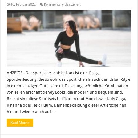
für
10. Februar 2022
Kommentare deaktiviert
Sportliche
Outfits
für
Frauen
ANZEIGE - Der sportliche schicke Look ist eine lässige
Sportbekleidung, die sowohl das Sportliche als auch den Urban-Style
in einem einzigen Outfit vereint. Diese ungewöhnliche Kombination
von Teilen erschafft trendy Looks, die modern und bequem sind.
Beliebt sind diese Sportsets bei Ikonen und Models wie Lady Gaga,
Rihanna oder Heidi Klum. Damenbekleidung dieser Art erscheinen
hin und wieder auch auf …
Read More »