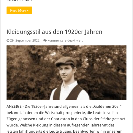
Read More »
Kleidungsstil aus den 1920er Jahren
für
29. September 2022
Kommentare deaktiviert
Kleidungsstil
aus
den
1920er
Jahren
ANZEIGE - Die 1920er-Jahre sind allgemein als die „Goldenen 20er“
bekannt, in denen die Wirtschaft prosperierte, die Leute in vollen
Zügen genossen und der Charleston in den Clubs der Städte getanzt
wurde. Welche Kleidung in diesem aufregenden Jahrzehnt des
letzten Jahrhunderts die Leute trugen, beantworten wir in unserem