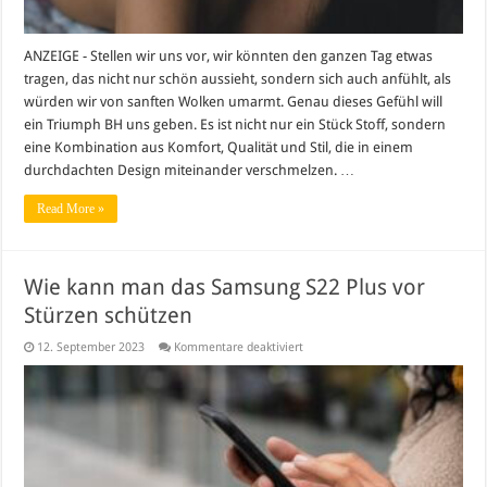
ANZEIGE - Stellen wir uns vor, wir könnten den ganzen Tag etwas
tragen, das nicht nur schön aussieht, sondern sich auch anfühlt, als
würden wir von sanften Wolken umarmt. Genau dieses Gefühl will
ein Triumph BH uns geben. Es ist nicht nur ein Stück Stoff, sondern
eine Kombination aus Komfort, Qualität und Stil, die in einem
durchdachten Design miteinander verschmelzen. …
Read More »
Wie kann man das Samsung S22 Plus vor
Stürzen schützen
für
12. September 2023
Kommentare deaktiviert
Wie
kann
man
das
Samsung
S22
Plus
vor
Stürzen