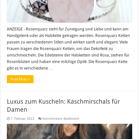
ANZEIGE - Rosenquarz steht für Zuneigung und Liebe und kann am
Handgelenk oder als Halskette getragen werden. Rosenquarz Ketten
passen zu verschiedenen Stilen und wirken sanft und elegant. Viele
Frauen tragen die Rosenquarz Ketten, um das Dekolleté zu
umschmeicheln. Die Edelsteine der Halsketten sind Rosa, stehen für
Rosenblüten und haben eine milchige Optik. Die Rosenquarz Kette
gibt es in verschiedene …
Read More »
Luxus zum Kuscheln: Kaschmirschals für
Damen
für
7. Februar 2023
Kommentare deaktiviert
Luxus
zum
Kuscheln:
Kaschmirschals
für