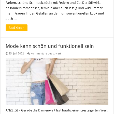
Farben, schöne Schmuckstücke mit Federn und Co. Der Stil wirkt
besonders romantisch, feminin aber auch lässig und wild. Immer
mehr Frauen finden Gefallen an dem unkonventionellen Look und
auch …
Read More »
Mode kann schön und funktionell sein
für
25. Juli 2022
Kommentare deaktiviert
Mode
kann
schön
und
funktionell
sein
ANZEIGE - Gerade die Damenwelt legt häufig einen gesteigerten Wert