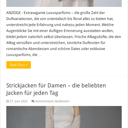
ANZEIGE - Extravagante Luxusparfüms – die große Zahl der
Duftvariationen, die von orientalisch bis floral alles zu bieten hat,
unterstreicht jede Erfahrung und nahezu jeden Moment. Welche
Augenblicke Sie mit einer duftigen Erinnerung ausstatten wollen,
bleibt jedem natürlich selbst überlassen. Frische Alltagsdüfte, die den
Alltag versüßen und unterstreichen, sinnliche Duftnoten für
romantische Abendessen und schöne Dates oder exklusive
Luxusparfüms, die …
Read More »
Strickjacken für Damen – die beliebten
Jacken für jeden Tag
für
27. Juni 2022
Kommentare deaktiviert
Strickjacken
für
Damen
–
die
beliebten
Jacken