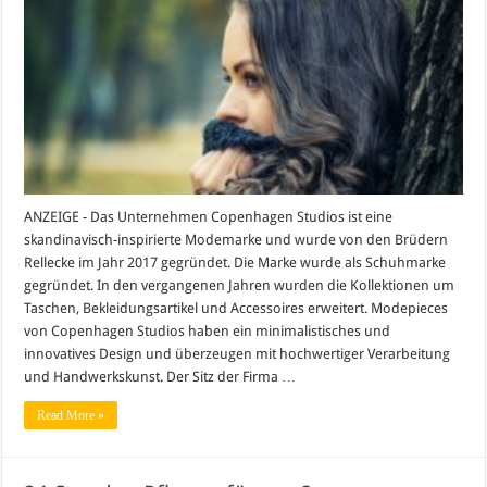
Studios
–
Skandinavische
Mode
neu
interpretiert
ANZEIGE - Das Unternehmen Copenhagen Studios ist eine
skandinavisch-inspirierte Modemarke und wurde von den Brüdern
Rellecke im Jahr 2017 gegründet. Die Marke wurde als Schuhmarke
gegründet. In den vergangenen Jahren wurden die Kollektionen um
Taschen, Bekleidungsartikel und Accessoires erweitert. Modepieces
von Copenhagen Studios haben ein minimalistisches und
innovatives Design und überzeugen mit hochwertiger Verarbeitung
und Handwerkskunst. Der Sitz der Firma …
Read More »