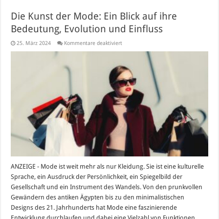
Die Kunst der Mode: Ein Blick auf ihre
Bedeutung, Evolution und Einfluss
für
25. März 2024
Kommentare deaktiviert
Die
Kunst
der
Mode:
Ein
Blick
auf
ihre
Bedeutung,
Evolution
und
Einfluss
ANZEIGE - Mode ist weit mehr als nur Kleidung. Sie ist eine kulturelle
Sprache, ein Ausdruck der Persönlichkeit, ein Spiegelbild der
Gesellschaft und ein Instrument des Wandels. Von den prunkvollen
Gewändern des antiken Ägypten bis zu den minimalistischen
Designs des 21. Jahrhunderts hat Mode eine faszinierende
Entwicklung durchlaufen und dabei eine Vielzahl von Funktionen