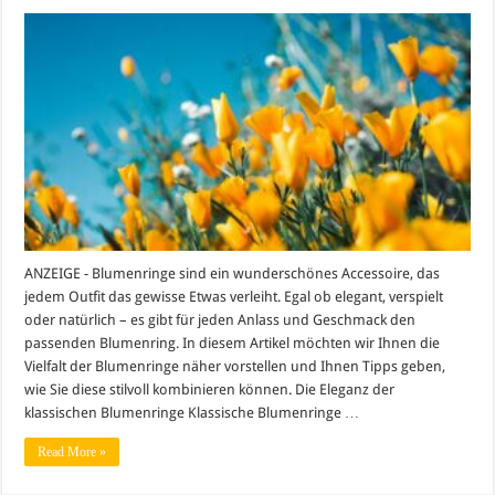
Blumenringe
für
jeden
Anlass:
Von
elegant
bis
verspielt
ANZEIGE - Blumenringe sind ein wunderschönes Accessoire, das
jedem Outfit das gewisse Etwas verleiht. Egal ob elegant, verspielt
oder natürlich – es gibt für jeden Anlass und Geschmack den
passenden Blumenring. In diesem Artikel möchten wir Ihnen die
Vielfalt der Blumenringe näher vorstellen und Ihnen Tipps geben,
wie Sie diese stilvoll kombinieren können. Die Eleganz der
klassischen Blumenringe Klassische Blumenringe …
Read More »