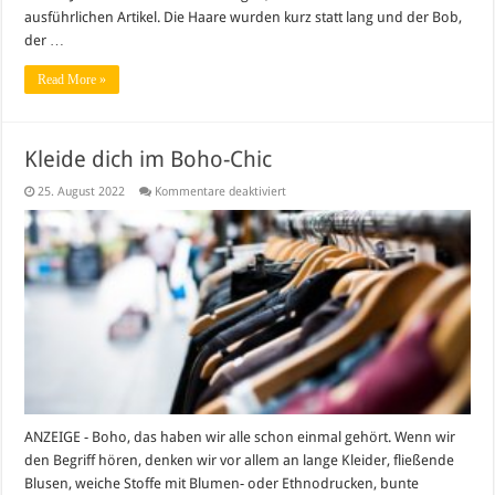
ausführlichen Artikel. Die Haare wurden kurz statt lang und der Bob,
der …
Read More »
Kleide dich im Boho-Chic
für
25. August 2022
Kommentare deaktiviert
Kleide
dich
im
Boho-
Chic
ANZEIGE - Boho, das haben wir alle schon einmal gehört. Wenn wir
den Begriff hören, denken wir vor allem an lange Kleider, fließende
Blusen, weiche Stoffe mit Blumen- oder Ethnodrucken, bunte